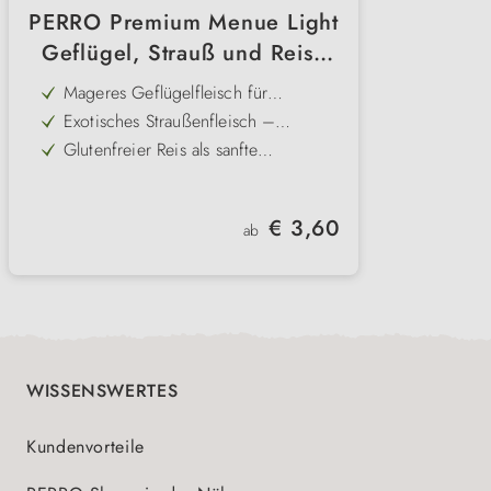
PERRO Premium Menue Light
Geflügel, Strauß und Reis -
Nassfutter für Hunde
Mageres Geflügelfleisch für
hochwertige Proteine bei geringem
Exotisches Straußenfleisch –
Fettanteil
hypoallergen, cholesterinarm und
Glutenfreier Reis als sanfte
sehr gut verträglich
Energiequelle für empfindliche
Distelöl liefert essentielle Fettsäuren
Mägen - auch als Schonkost
für Haut- und Fellgesundheit
Karotten bringen natürliche Vitamine
Regulärer Preis:
€ 3,60
und fördern die Sehkraft
ab
Ideal für Gewichtsmanagement und
eine leichte, ausgewogene
Ernährung
WISSENSWERTES
Kundenvorteile