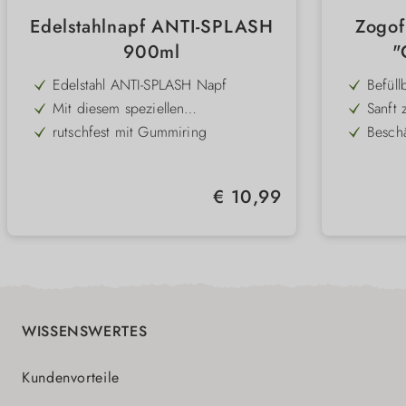
Edelstahlnapf ANTI-SPLASH
Zogof
900ml
"
Edelstahl ANTI-SPLASH Napf
Befüll
oder 
Mit diesem speziellen
Sanft 
Einfri
Spritzschutznapf geht nichts mehr
weiche
rutschfest mit Gummiring
Besch
daneben
Materi
für ge
Volumen: 900ml
Vielse
langan
Kausp
Schwi
sicher
Regulärer Preis:
€ 10,99
für Sp
Farbvi
im Ge
Limite
WISSENSWERTES
Kundenvorteile