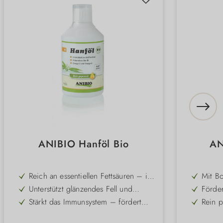
ANIBIO Hanföl Bio
AN
Reich an essentiellen Fettsäuren – im
Mit Bo
optimalen Verhältnis für Hund und
Arnika
Unterstützt glänzendes Fell und
Förder
Katz
Unters
gesunde Haut – ideal zur täglichen
– stär
Stärkt das Immunsystem – fördert
Rein p
Ergänzung
Wohlb
Vitalität und Abwehrkräfte
kontro
Mit natürlichem Chlorophyll – liefert
Alkoho
ÖKO-0