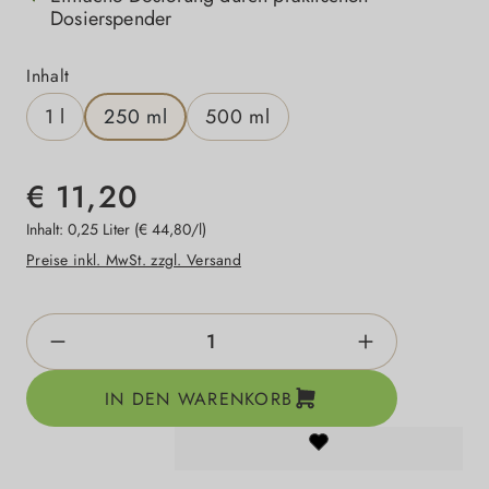
Dosierspender
auswählen
Inhalt
1 l
250 ml
500 ml
€ 11,20
Inhalt:
0,25 Liter
(€ 44,80/l)
Preise inkl. MwSt. zzgl. Versand
Produkt Anzahl: Gib den gewünschten Wert e
IN DEN WARENKORB