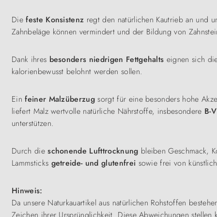
Die
feste Konsistenz
regt den natürlichen Kautrieb an und u
Zahnbeläge können vermindert und der Bildung von Zahnste
Dank ihres
besonders niedrigen Fettgehalts
eignen sich di
kalorienbewusst belohnt werden sollen.
Ein
feiner Malzüberzug
sorgt für eine besonders hohe Akze
liefert Malz wertvolle natürliche Nährstoffe, insbesondere
B-V
unterstützen.
Durch die
schonende Lufttrocknung
bleiben Geschmack, Kon
Lammsticks
getreide- und glutenfrei
sowie frei von künstlic
Hinweis:
Da unsere Naturkauartikel aus natürlichen Rohstoffen besteh
Zeichen ihrer Ursprünglichkeit. Diese Abweichungen stellen 