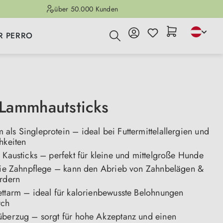
über 50.000 Kunden
R PERRO
Lammhautsticks
ls Singleprotein – ideal bei Futtermittelallergien und
chkeiten
 Kausticks – perfekt für kleine und mittelgroße Hunde
 die Zahnpflege – kann den Abrieb von Zahnbelägen &
ördern
ettarm – ideal für kalorienbewusste Belohnungen
rch
überzug – sorgt für hohe Akzeptanz und einen