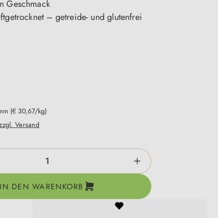
en Geschmack
tgetrocknet – getreide- und glutenfrei
n
amm
(€ 30,67/kg)
 zzgl. Versand
zahl: Gib den gewünschten Wert ein oder be
IN DEN WARENKORB