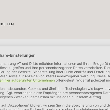
HKEITEN
he
4,1 %
Fettgehalt
3 %