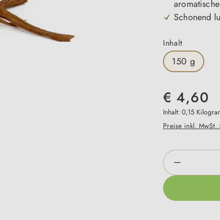
aromatisch
Schonend luf
auswähle
Inhalt
150 g
€ 4,60
Inhalt:
0,15 Kilogr
Preise inkl. MwSt.
Produkt An