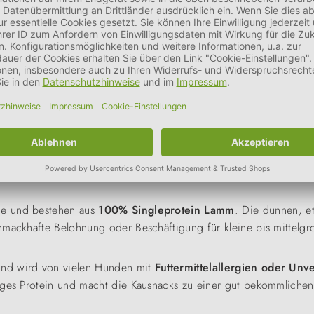
delung mit Malz ist dieser Kausnack besonders reich an Nä
erstützen optimal die Verdauung.
nde und bestehen aus
100% Singleprotein Lamm
. Die dünnen, et
hmackhafte Belohnung oder Beschäftigung für kleine bis mittelg
nd wird von vielen Hunden mit
Futtermittelallergien oder Unve
iges Protein und macht die Kausnacks zu einer gut bekömmlichen 