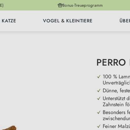
E)
Bonus-Treueprogramm
KATZE
VOGEL & KLEINTIERE
ÜBE
PERRO 
100 % Lamm a
Unverträgli
Dünne, feste
Unterstützt
Zahnstein f
Besonders f
zwischendu
Feiner Malz