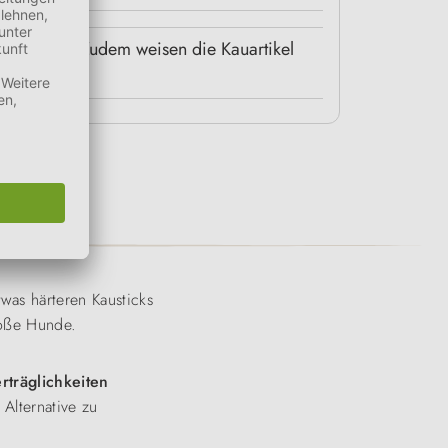
hrstoffen. Zudem weisen die Kauartikel
was härteren Kausticks
roße Hunde.
rträglichkeiten
Alternative zu