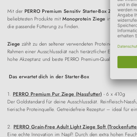
Mit der
PERRO Premium Sensitiv Starter-Box Ziege
kannst 
beliebtesten Produkte mit
Monoprotein Ziege
in drei unters
die passende Fütterung zu finden.
Ziege
zählt zu den seltener verwendeten Proteinquellen in 
Rahmen einer Ausschlussdiät nach tierärztlicher Empfehlung
hohe Akzeptanz und beste PERRO Premium-Qualität.
Das erwartet dich in der Starter-Box
1.
PERRO Premium Pur Ziege (Nassfutter)
- 6 x 410g
Der Goldstandard für deine Ausschlussdiät. Reinfleisch-Nassfu
tierische Proteinquelle. Getreidefreie Rezeptur – ideal für e
2.
PERRO Grain-Free Adult Light Ziege Soft (Trockenfutte
Eine echte Innovation im Napf! Durch den extra hohen Feuchti