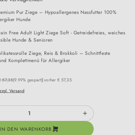
emium Pur Ziege – Hypoallergenes Nassfutter 100%
lergiker Hunde
in Free Adult Light Ziege Soft - Getreidefreies, weiches
ensible Hunde & Senioren
ikatessrolle Ziege, Reis & Brokkoli – Schnittfeste
nd Komplettmenü für Allergiker
€ 57,35
(9.99% gespart)
vorher € 57,35
 zzgl. Versand
zahl: Gib den gewünschten Wert ein oder be
IN DEN WARENKORB