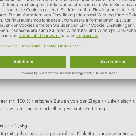
du verschiedene Rezepturen ganz unkompliziert testen. Das Vorte
chiedlichen Konsistenzen – ideal, um die Vorlieben deines Hun
der Hundeernährung und eignet sich besonders für Hunde mit sen
. Die sorgfältig abgestimmten Rezepturen überzeugen durch hochw
tter mit 100 % tierischen Zutaten von der Ziege (Muskelfleisch u
ine bewusste und individuell abgestimmte Fütterung.
r)
- 1 x 2,5kg
gkeitsgehalt ist diese getreidefreie Krokette spürbar weicher un