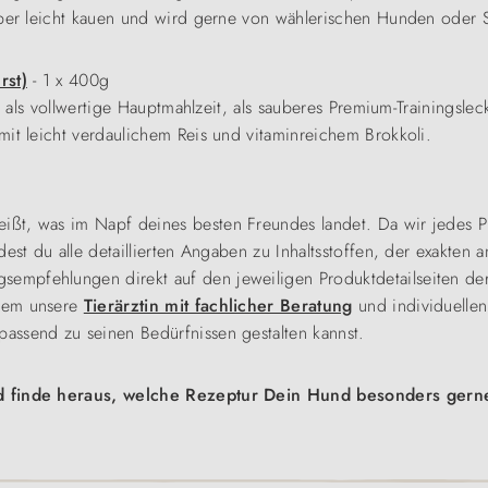
super leicht kauen und wird gerne von wählerischen Hunden oder
rst)
- 1 x 400g
b als vollwertige Hauptmahlzeit, als sauberes Premium-Trainingsleck
mit leicht verdaulichem Reis und vitaminreichem Brokkoli.
ißt, was im Napf deines besten Freundes landet. Da wir jedes P
st du alle detaillierten Angaben zu Inhaltsstoffen, der exakten a
mpfehlungen direkt auf den jeweiligen Produktdetailseiten der 
rdem unsere
Tierärztin mit fachlicher Beratung
und individuellen
assend zu seinen Bedürfnissen gestalten kannst.
nd finde heraus, welche Rezeptur Dein Hund besonders gerne