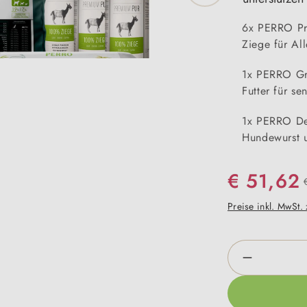
6x PERRO Pr
Ziege für Al
1x PERRO Gra
Futter für s
1x PERRO Del
Hundewurst u
€ 51,62
Preise inkl. MwSt.
Produkt An