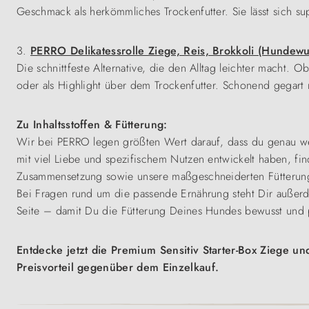
Geschmack als herkömmliches Trockenfutter. Sie lässt sich 
3.
PERRO Delikatessrolle Ziege, Reis, Brokkoli (Hundewu
Die schnittfeste Alternative, die den Alltag leichter macht. O
oder als Highlight über dem Trockenfutter. Schonend gegart 
Zu Inhaltsstoffen & Fütterung:
Wir bei PERRO legen größten Wert darauf, dass du genau we
mit viel Liebe und spezifischem Nutzen entwickelt haben, finde
Zusammensetzung sowie unsere maßgeschneiderten Fütterungse
Bei Fragen rund um die passende Ernährung steht Dir auße
Seite – damit Du die Fütterung Deines Hundes bewusst und p
Entdecke jetzt die Premium Sensitiv Starter-Box Ziege u
Preisvorteil gegenüber dem Einzelkauf.