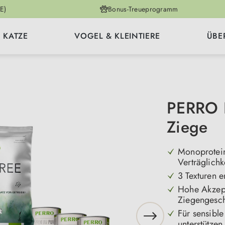
E)
Bonus-Treueprogramm
KATZE
VOGEL & KLEINTIERE
ÜBE
PERRO P
Ziege
Monoprotein
Verträglichk
3 Texturen e
Hohe Akzept
Ziegengesc
Für sensible
unterstützen