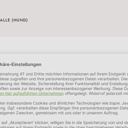
ALLE (HUND)
nenlernen, Lieblingsfutter entdecken
en oder wählerischen Hunden oft eine Herausforderung. Häufig ze