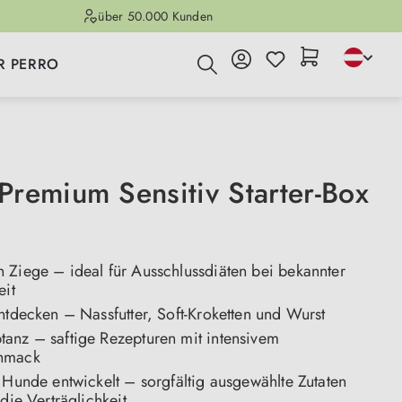
über 50.000 Kunden
R PERRO
remium Sensitiv Starter-Box
 Ziege – ideal für Ausschlussdiäten bei bekannter
eit
ntdecken – Nassfutter, Soft-Kroketten und Wurst
anz – saftige Rezepturen mit intensivem
hmack
 Hunde entwickelt – sorgfältig ausgewählte Zutaten
 die Verträglichkeit