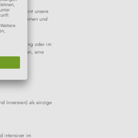
ilspaket vereint unsere
des kennenzulernen und
sibler Ernährung oder im
ertige Zutaten, eine
nd Innereien) als einzige
d intensiver im