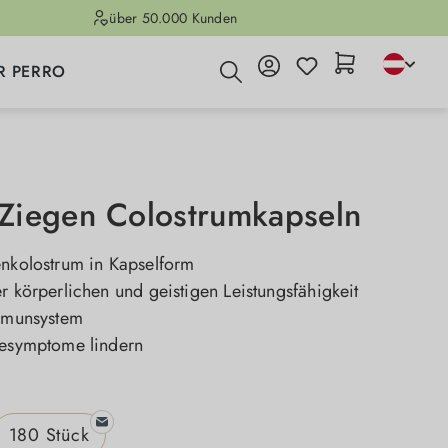
über 50.000 Kunden
R PERRO
iegen Colostrumkapseln
enkolostrum in Kapselform
r körperlichen und geistigen Leistungsfähigkeit
Immunsystem
iesymptome lindern
n
180 Stück