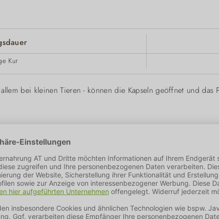
sdauer
ige Kur
allem bei kleinen Tieren - können die Kapseln geöffnet und das P
Mütter direkt nach der Geburt produzieren. Sie ist reich an
Antik
 beeinflussen. Auch erwachsene Tiere können von diesen wertvolle
 Hunden dem Rinderkolostrum vorzuziehen.