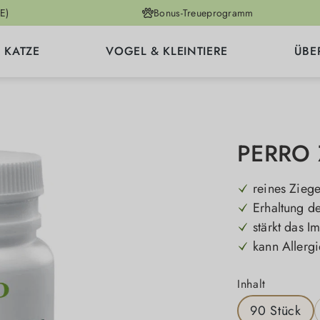
E)
Bonus-Treueprogramm
KATZE
VOGEL & KLEINTIERE
ÜBE
PERRO Z
reines Zieg
Erhaltung de
stärkt das 
kann Allerg
auswähle
Inhalt
90 Stück