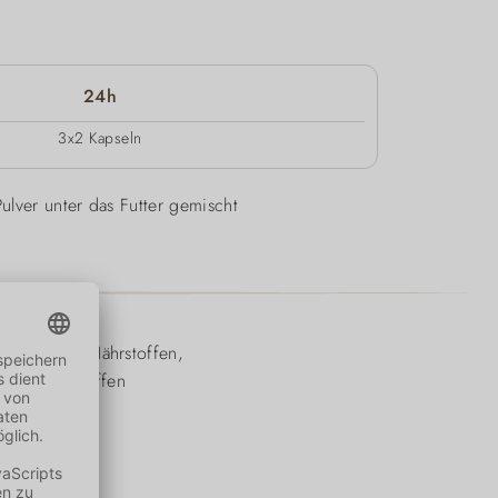
24h
3x2 Kapseln
ulver unter das Futter gemischt
örpern
und Nährstoffen,
n Inhaltsstoffen