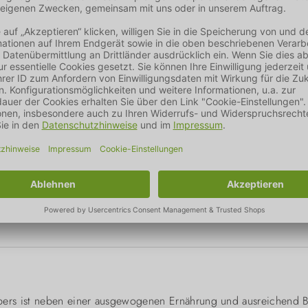
n. Neben der stärkenden Wirkung auf das Immunsystem kann es d
gien lindern
. Auch der
Muskelaufbau
kann mit diesem Präparat 
trum, ohne Füllstoffe. Das Produkt sollte als 14-tägige Kur ang
 Tieren empfiehlt es sich die Kapsel zu öffnen und das Pulver unt
ers ist neben einer ausgewogenen Ernährung und ausreichend 