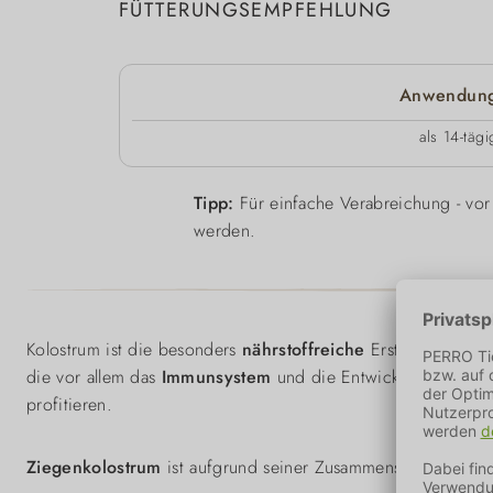
FÜTTERUNGSEMPFEHLUNG
Anwendung
als 14-täg
Tipp:
Für einfache Verabreichung - vor 
werden.
Kolostrum ist die besonders
nährstoffreiche
Erstmilch, die 
die vor allem das
Immunsystem
und die Entwicklung positiv
profitieren.
Ziegenkolostrum
ist aufgrund seiner Zusammensetzung bei