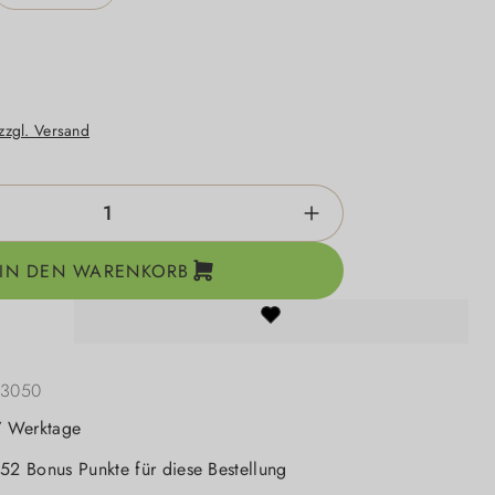
 zzgl. Versand
zahl: Gib den gewünschten Wert ein oder be
IN DEN WARENKORB
13050
-7 Werktage
 52 Bonus Punkte für diese Bestellung