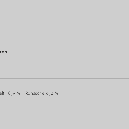
tzen
alt
18,9 %
Rohasche
6,2 %