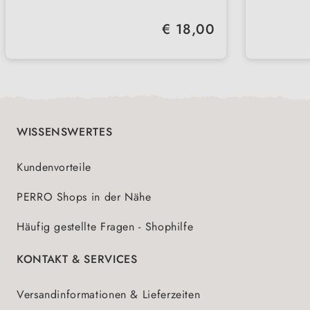
Silvest
chemi
Kurzf
Neben
Regulärer Preis:
€ 18,00
Stunde
Auch 
Ereign
unters
mehre
WISSENSWERTES
Kundenvorteile
PERRO Shops in der Nähe
Häufig gestellte Fragen - Shophilfe
KONTAKT & SERVICES
Versandinformationen & Lieferzeiten