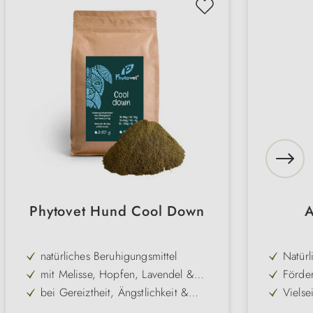
Phytovet Hund Cool Down
A
natürliches Beruhigungsmittel
Natürl
Weißd
mit Melisse, Hopfen, Lavendel &
Förder
und Bi
Baldrian
Hunde
bei Gereiztheit, Ängstlichkeit &
Vielse
Situat
Nervosität
Tierar
langfristige Verwendung
Sanft 