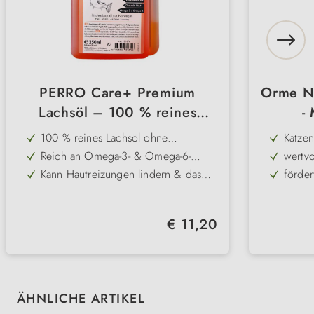
PERRO Care+ Premium
Orme Na
Lachsöl – 100 % reines
-
Lachsöl für Hunde & Katzen
100 % reines Lachsöl ohne
Katzen
Zusatzstoffe für höchste Akzeptanz
Reich an Omega-3- & Omega-6-
wertvo
Fettsäuren für gesunde Haut &
Darmf
Kann Hautreizungen lindern & das
förder
glänzendes Fell
Immunsystem stärken
Haare
Unterstützt Herz-Kreislauf-Gesundheit
beugt
& Vitalität
Für Hunde & Katzen aller Rassen und
gegen
Regulärer Preis:
€ 11,20
Altersstufen geeignet
Einfache Dosierung durch
praktischen Dosierspender
Produktgalerie überspringen
ÄHNLICHE ARTIKEL