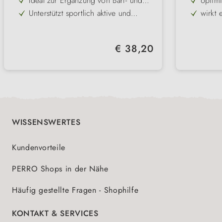
Ideal zur Ergänzung von Barf- und
optimi
Hausmannskost-Rationen
Verda
Unterstützt sportlich aktive und
wirkt 
körperlich beanspruchte Hunde
Schützt vor Mangelerscheinungen
schütz
und fördert langfristige Vitalität
Leicht zu dosieren – einfach unters
Regulärer Preis:
€ 38,20
tägliche Futter mischen
Gut verträglich – für Hunde aller
Rassen und Größen geeignet
WISSENSWERTES
Kundenvorteile
PERRO Shops in der Nähe
Häufig gestellte Fragen - Shophilfe
KONTAKT & SERVICES