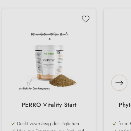
PERRO Vitality Start
Phyt
Deckt zuverlässig den täglichen
feine 
Bedarf an Vitaminen & Mineralstoffen