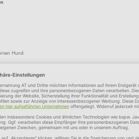
en
:
Deinen Hund.
unststoff in Kombination mit Holzfasern gefertigt. Dieses weltwei
barer und widerstandsfähiger ist. Gleichzeitig schont es aufgrun
st das Schnüffelspiel mit rutschhemmenden Gummifüssen ausgesta
 ängstlichen oder hyperaktiven Hund aus. Mit der Zeit bekomm