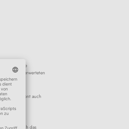
t einzigartige
d der wiederverwerteten
ttet. Das schont auch
en Hunde durch das