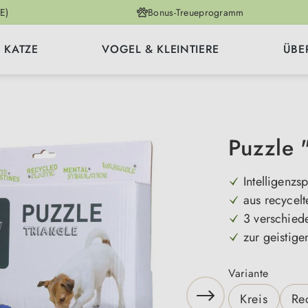
E)
Bonus-Treueprogramm
KATZE
VOGEL & KLEINTIERE
ÜBE
Puzzle "
Intelligenzs
aus recycelt
3 verschied
zur geistige
auswäh
Variante
Kreis
Re