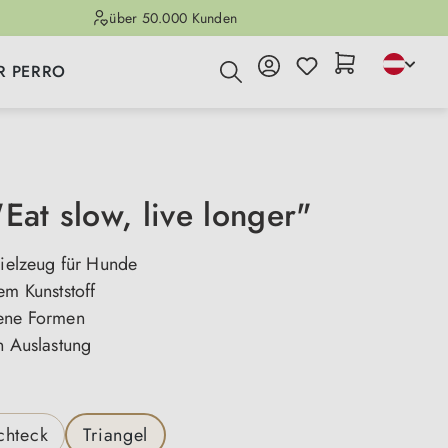
über 50.000 Kunden
R PERRO
Eat slow, live longer"
pielzeug für Hunde
em Kunststoff
ene Formen
n Auslastung
len
chteck
Triangel