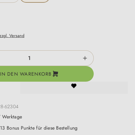
 zzgl. Versand
zahl: Gib den gewünschten Wert ein oder be
IN DEN WARENKORB
28-62304
-7 Werktage
 13 Bonus Punkte für diese Bestellung