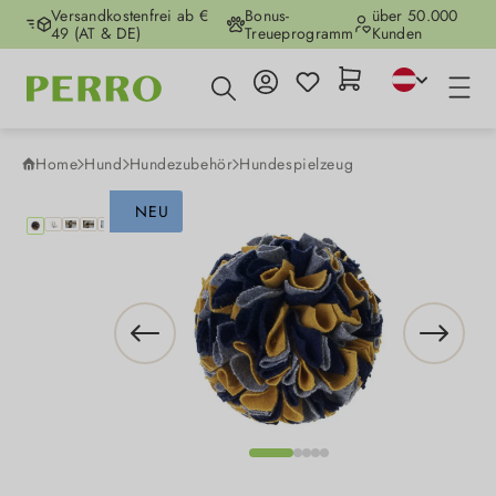
Versandkostenfrei ab €
Bonus-
über 50.000
Zum Hauptinhalt springen
49 (AT & DE)
Treueprogramm
Kunden
Home
Hund
Hundezubehör
Hundespielzeug
Bildergalerie überspringen
NEU