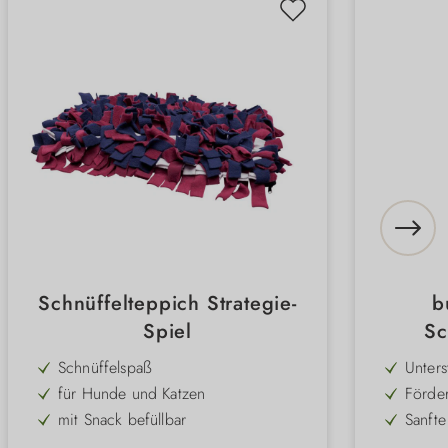
Schnüffelteppich Strategie-
b
Spiel
Sc
Schnüffelspaß
Unters
Suchve
für Hunde und Katzen
Förde
spiele
– hält
mit Snack befüllbar
Sanfte
empfi
Anti-Rutsch-Schicht
Abwec