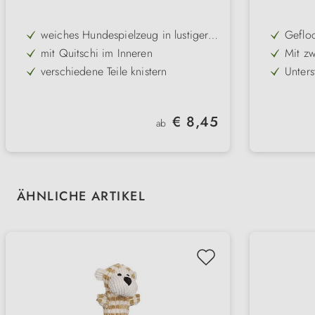
weiches Hundespielzeug in lustiger
Geflo
und niedlicher Optik
strapa
mit Quitschi im Inneren
Mit zw
Kauen
verschiedene Teile knistern
Unters
spiele
in zwei verschiedenen Größen
Sanft
Zahnf
perfekt für Welpen und Junghunde.
In meh
vor
Regulärer Preis:
€ 8,45
passen
ab
Beschä
Hund
gemei
Produktgalerie überspringen
ÄHNLICHE ARTIKEL