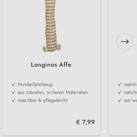
Longinos Affe
Hunde-Spielzeug
realis
aus robusten, sicheren Materialien
natürl
waschbar & pflegeleicht
aus we
nachhaltig
mit Qu
versc
Regulärer Preis:
€ 7,99