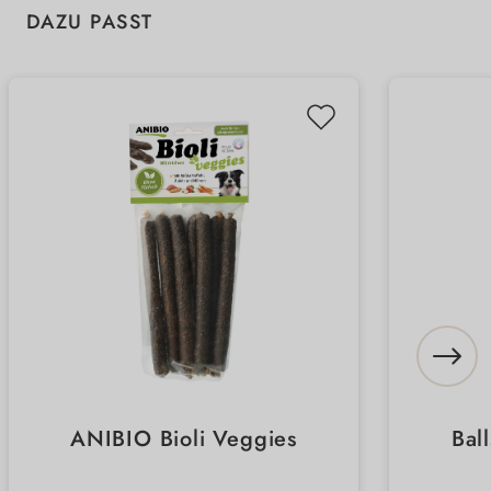
Produktgalerie überspringen
DAZU PASST
ANIBIO Bioli Veggies
Bal