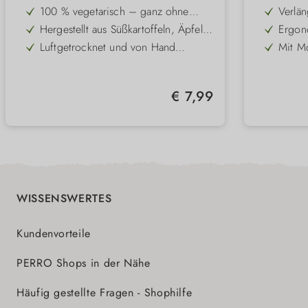
100 % vegetarisch – ganz ohne
Verlän
Fleisch, ideal für sensible oder
und k
Hergestellt aus Süßkartoffeln, Äpfeln
Ergono
allergische Hunde
und Möhren – nährstoffreich und
Gummi
Luftgetrocknet und von Hand
Mit M
aromatisch
angen
gefertigt – für besten Geschmack
und vi
Frei von künstlichen Zusätzen,
Zwei 
und Qualität
Getreide und Konservierungsstoffen
für 4,
Unterstützt durch festen Biss die
Hände 
Durch
Regulärer Preis:
€ 7,99
natürliche Zahnpflege
sich 
In Deutschland hergestellt –
Ideal 
berüh
natürlich, verträglich und nachhaltig
Beweg
Hund
WISSENSWERTES
Kundenvorteile
PERRO Shops in der Nähe
Häufig gestellte Fragen - Shophilfe