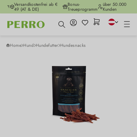
Versandkostenfrei ab €
Bonus-
über 50.000
Zum Hauptinhalt springen
49 (AT & DE)
Treueprogramm
Kunden
Home
Hund
Hundefutter
Hundesnacks
Bildergalerie überspringen