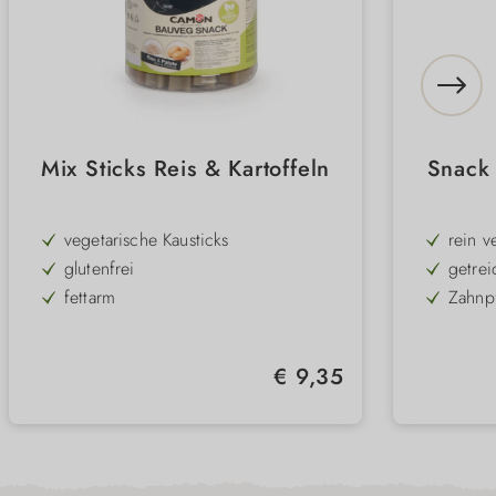
Mix Sticks Reis & Kartoffeln
Snack 
vegetarische Kausticks
rein v
glutenfrei
getrei
fettarm
Zahnp
zur täglichen Zahnpflege
mit Sü
im praktischen Vorratsbehälter
in wie
Regulärer Preis:
€ 9,35