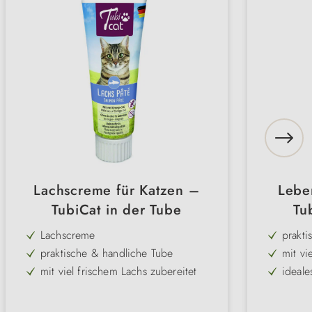
Lachscreme für Katzen –
Lebe
TubiCat in der Tube
Tu
Lachscreme
prakti
praktische & handliche Tube
mit vi
mit viel frischem Lachs zubereitet
ideale
perfektes Versteck für Medikamente
mit Ta
mit Taurin
Zutate