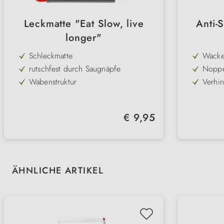
Leckmatte "Eat Slow, live
Anti-
longer"
Schleckmatte
Wacke
Herau
rutschfest durch Saugnäpfe
Noppe
Nahru
zum Au
Wabenstruktur
Verhin
oder 
beugt
für Nass- & Trockenfutter
Vielse
Blähun
Nassfu
spülmaschinenfest
Auch t
Regulärer Preis:
€ 9,95
Beschä
100% Silikon
Aus 10
Abküh
spülma
Reini
Produktgalerie überspringen
ÄHNLICHE ARTIKEL