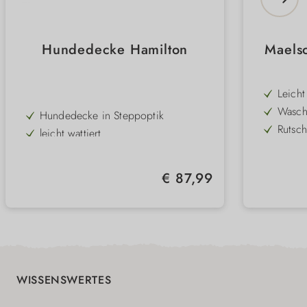
Hundedecke Hamilton
Maels
Leicht
angen
Waschb
Hundedecke in Steppoptik
Situat
mehr 
Rutsch
leicht wattiert
ihrem
Reiß- 
aus Baumwoll-Mischgewebe
täglic
Für un
waschbar bei 95°C
Regulärer Preis:
€ 87,99
einset
Multif
als De
Möbel
WISSENSWERTES