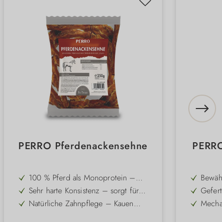
PERRO Pferdenackensehne
PERRO
100 % Pferd als Monoprotein –
Bewähr
bestens auch für allergische Hunde
Unter
Sehr harte Konsistenz – sorgt für
Gefert
geeignet
langanhaltendes Kauvergnügen
Rinder
Natürliche Zahnpflege – Kauen
Mecha
schma
reduziert Zahnbelag und beugt
Zahnb
Kalorienarm – niedriger Fettgehalt
Stärkt