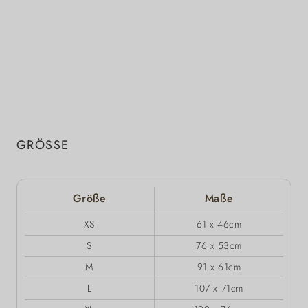
GRÖSSE
Größe
Maße
XS
61 x 46cm
S
76 x 53cm
M
91 x 61cm
L
107 x 71cm