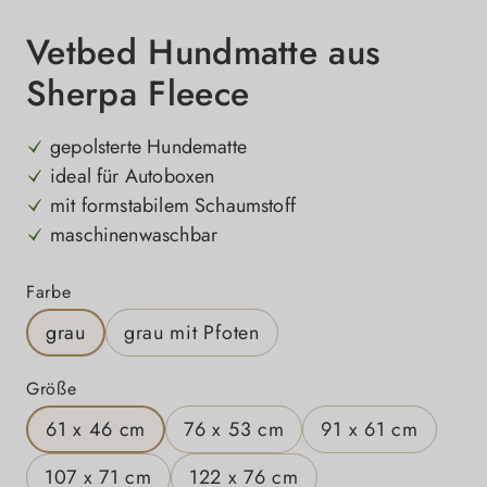
Vetbed Hundmatte aus
Sherpa Fleece
gepolsterte Hundematte
ideal für Autoboxen
mit formstabilem Schaumstoff
maschinenwaschbar
auswählen
Farbe
grau
grau mit Pfoten
auswählen
Größe
61 x 46 cm
76 x 53 cm
91 x 61 cm
107 x 71 cm
122 x 76 cm