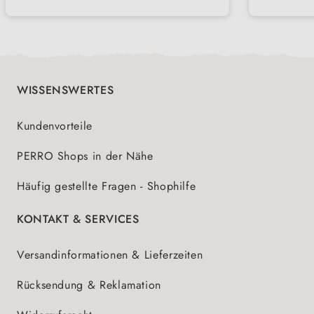
Körperharmonie
misch
– ideal für vorbeugende
einfa
Unterstützung
im All
WISSENSWERTES
Kundenvorteile
PERRO Shops in der Nähe
Häufig gestellte Fragen - Shophilfe
KONTAKT & SERVICES
Versandinformationen & Lieferzeiten
Rücksendung & Reklamation