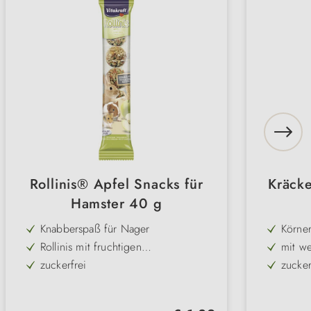
Rollinis® Apfel Snacks für
Kräcke
Hamster 40 g
Knabberspaß für Nager
Körner
Rollinis mit fruchtigen
mit we
Apfelstückchen verfeinert
Miner
zuckerfrei
zucker
Inhalt: 40 g
Inhalt
Regulärer Preis: