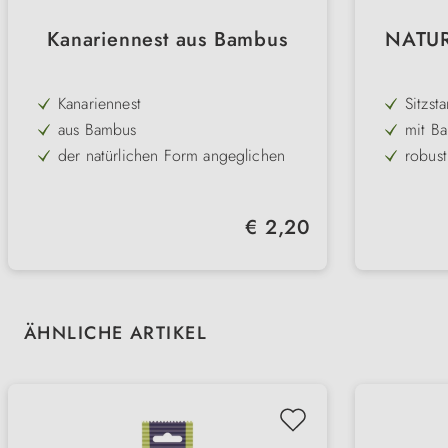
Kanariennest aus Bambus
NATUR
Kanariennest
Sitzst
aus Bambus
mit Ba
Holz
der natürlichen Form angeglichen
robust
formstabil
Länge
Länge: 10 cm, Breite: 10 cm, Höhe:
Regulärer Preis:
€ 2,20
5,5 cm
Produktgalerie überspringen
ÄHNLICHE ARTIKEL