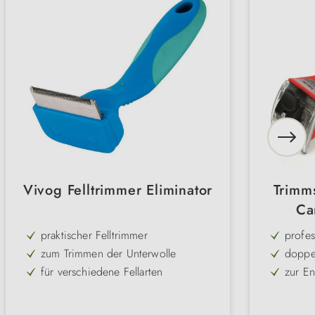
Vivog Felltrimmer Eliminator
Trimms
Ca
praktischer Felltrimmer
profes
zum Trimmen der Unterwolle
doppel
für verschiedene Fellarten
zur En
Länge: 4.5 oder 6.5 cm
für kr
in 3 v