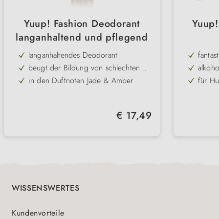
Yuup! Fashion Deodorant
Yuup!
langanhaltend und pflegend
langanhaltendes Deodorant
fantas
beugt der Bildung von schlechten
alkoho
Gerüchen vor
in den Duftnoten Jade & Amber
für H
für Hunde & Katzen
5 ver
erfrischt & pflegt
ohne 
Regulärer Preis:
€ 17,49
WISSENSWERTES
Kundenvorteile