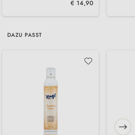
Regulärer Preis:
€ 14,90
erhältl
Produktgalerie überspringen
DAZU PASST