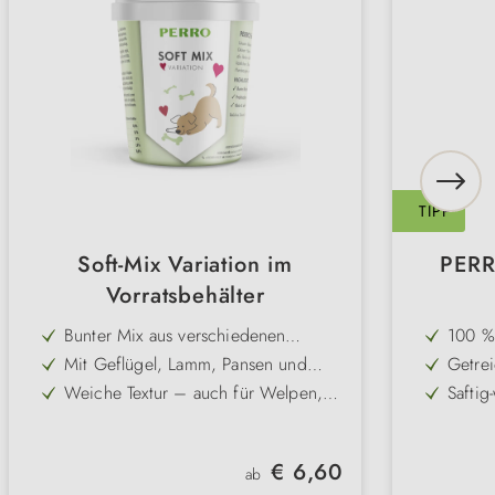
TIPP
Soft-Mix Variation im
PERR
Vorratsbehälter
Bunter Mix aus verschiedenen
100 % 
Geschmacksrichtungen sorgt für
– opti
Mit Geflügel, Lamm, Pansen und
Getrei
Abwechslung
Lachs – besonders schmackhaft und
mit we
Weiche Textur – auch für Welpen,
Saftig
vielseitig
Verträ
Senioren und kleine Rassen bestens
Welpe
Leicht teilbar – ideal für Training und
Besond
geeignet
häufiges Belohnen ohne
ideal
Praktischer Vorratsbehälter –
Hohe 
Überfütterung
Regulärer Preis:
€ 6,60
wiederverschließbar und hält die
wähle
ab
Mit gehaltvollem Getreide und wenig
Perfe
Snacks lange frisch