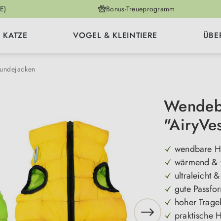
E)
Bonus-Treueprogramm
KATZE
VOGEL & KLEINTIERE
ÜBE
undejacken
Wendeba
"AiryVes
wendbare H
wärmend & 
ultraleicht 
gute Passfor
hoher Trage
praktische