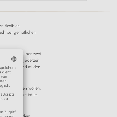
n flexiblen
uch bei gemütlichen
jacke verfügt über zwei
st die Weste jederzeit
hlen Herbst und milden
nteuer erleben wollen.
Die Hundeweste ist im
rmer Luft aus dem