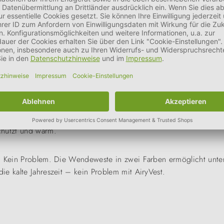
 bei schlechtem Wetter.
ndefunktionsjacken von AiryVest. Verlässlich, komfortabel, mit v
chützt und warm.
n? Kein Problem. Die Wendeweste in zwei Farben ermöglicht unte
e kalte Jahreszeit – kein Problem mit AiryVest.