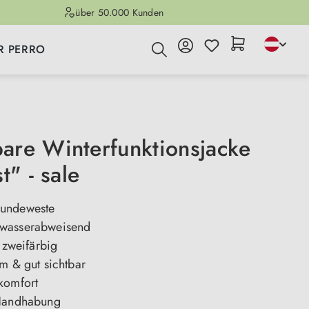
über 50.000 Kunden
R PERRO
re Winterfunktionsjacke
t" - sale
undeweste
wasserabweisend
& zweifärbig
m & gut sichtbar
komfort
 Handhabung