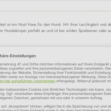
Vest ist ein Must Have für den Hund. Mit ihrer Leichtigkeit und de
em Hundekörper perfekt an und ist bei wilden Spielereien oder a
sch in jedem Rucksack oder der Jackentasche verstauen. Die Wende
ne Farbe entscheiden, denn durch den praktischen Reißverschluss i
zeiten. Wärmen Sie Ihren Hund an frischen Frühlingstagen, im kü
 entwickelt, die bei schlechtem Wetter laufen, springen und Abe
idung, die es Ihrem Liebling ermöglicht, sich frei zu bewegen. 
 empfindlichen Brustkorb und den Hals des Hundes.
it ab. Die Lycra-Besätze verhindern Zugluft und das Entweichen wa