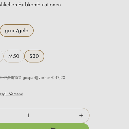
röhlichen Farbkombinationen
n
grün/gelb
swählen
M50
S30
€ 47,20
(15% gespart)
vorher € 47,20
 zzgl. Versand
zahl: Gib den gewünschten Wert ein oder be