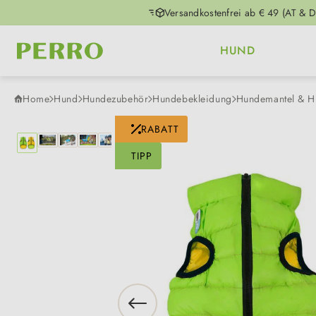
Versandkostenfrei ab € 49 (AT & D
m Hauptinhalt springen
Zur Suche springen
Zur Hauptnavigation springen
HUND
Home
Hund
Hundezubehör
Hundebekleidung
Hundemantel & H
Bildergalerie überspringen
RABATT
TIPP