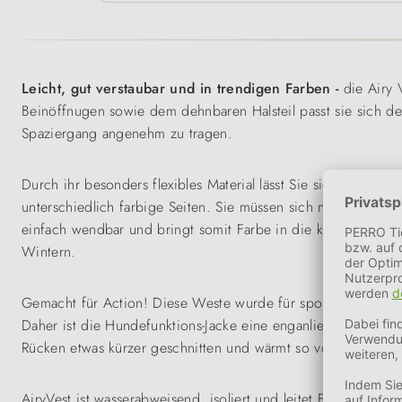
Leicht, gut verstaubar und in trendigen Farben -
die Airy 
Beinöffnugen sowie dem dehnbaren Halsteil passt sie sich d
Spaziergang angenehm zu tragen.
Durch ihr besonders flexibles Material lässt Sie sich prakti
unterschiedlich farbige Seiten. Sie müssen sich nicht für ei
einfach wendbar und bringt somit Farbe in die kalten Jahres
Wintern.
Gemacht für Action! Diese Weste wurde für sportliche Hunde
Daher ist die Hundefunktions-Jacke eine enganliegendere Kle
Rücken etwas kürzer geschnitten und wärmt so vor allem den
AiryVest ist wasserabweisend, isoliert und leitet Feuchtigke