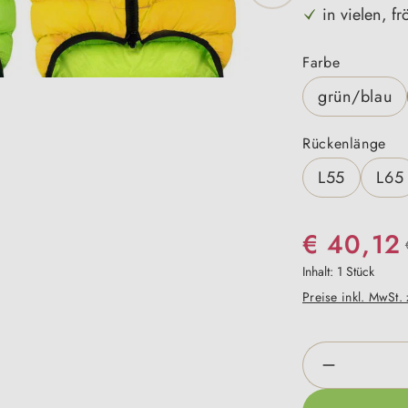
in vielen, f
auswähle
Farbe
grün/blau
au
Rückenlänge
L55
L65
€ 40,12
Inhalt:
1 Stück
Preise inkl. MwSt.
Produkt An