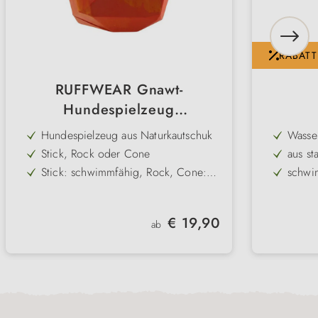
RABATT
RUFFWEAR Gnawt-
Hundespielzeug
Naturkautschuk
Hundespielzeug aus Naturkautschuk
Wasse
Stick, Rock oder Cone
aus st
Stick: schwimmfähig, Rock, Cone:
schwi
befüllbar
3 Farben
gut si
weite 
Regulärer Preis:
€ 19,90
ab