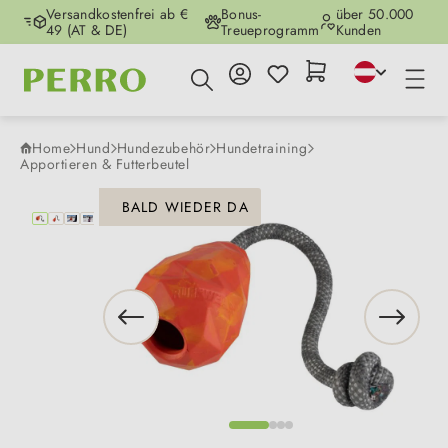
Versandkostenfrei ab €
Bonus-
über 50.000
Zum Hauptinhalt springen
49 (AT & DE)
Treueprogramm
Kunden
Home
Hund
Hundezubehör
Hundetraining
Apportieren & Futterbeutel
Bildergalerie überspringen
BALD WIEDER DA