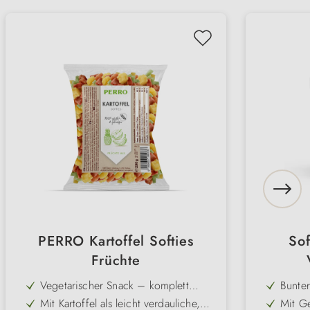
PERRO Kartoffel Softies
Sof
Früchte
Vegetarischer Snack – komplett
Bunter
ohne Fleisch, ideal für fleischfreie
Gesch
Mit Kartoffel als leicht verdauliche,
Mit G