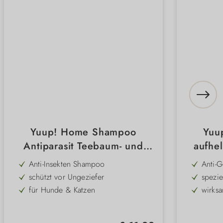
Yuup! Home Shampoo
Yuu
Antiparasit Teebaum- und
aufhel
Neemöl
"Whiten
Anti-Insekten Shampoo
Anti-G
schützt vor Ungeziefer
spezie
für Hunde & Katzen
wirks
mit Teebaum- & Neemöl
geeig
gegen Mücken, Bremsen, Fliegen,
frei v