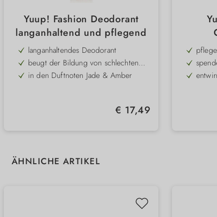
Yuup! Fashion Deodorant
Yu
langanhaltend und pflegend
En
langanhaltendes Deodorant
pfleg
beugt der Bildung von schlechten
spende
Gerüchen vor
in den Duftnoten Jade & Amber
entwir
für Hunde & Katzen
für al
erfrischt & pflegt
hochko
Regulärer Preis:
€ 17,49
frei v
Produktgalerie überspringen
ÄHNLICHE ARTIKEL