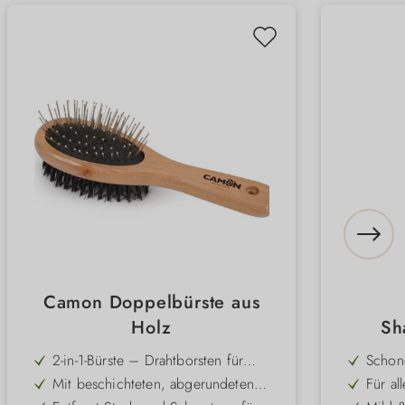
Camon Doppelbürste aus
Holz
Sh
2-in-1-Bürste – Drahtborsten für
Schon
Verfilzungen, Kunststoffborsten für
abges
Mit beschichteten, abgerundeten
Für al
Glanz
Hunde
Spitzen – sanft zur Haut und
– univ