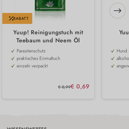
RABATT
Yuup! Reinigungstuch mit
Yuu
Teebaum und Neem Öl
Parasitenschutz
Hund 
praktisches Einmaltuch
alkoho
einzeln verpackt
angen
Anlass
einfache und schnelle Anwendung
2 vers
Schutz vor Parasiten
fantas
Verkaufspreis:
€ 0,69
Regulärer Preis:
€ 0,99
ideal auch für unterwegs
mit Teebaumöl & Nemmöl