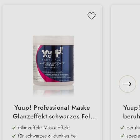
Yuup! Professional Maske
Yuup!
Glanzeffekt schwarzes Fell
beruh
"Glossy Shine"
"Soo
Glanzeffekt Maske-Effekt
beruh
für schwarzes & dunkles Fell
spezie