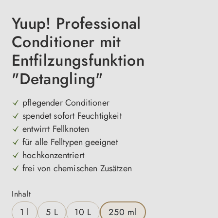
Yuup! Professional
Conditioner mit
Entfilzungsfunktion
"Detangling"
pflegender Conditioner
spendet sofort Feuchtigkeit
entwirrt Fellknoten
für alle Felltypen geeignet
hochkonzentriert
frei von chemischen Zusätzen
auswählen
Inhalt
1 l
5 L
10 L
250 ml