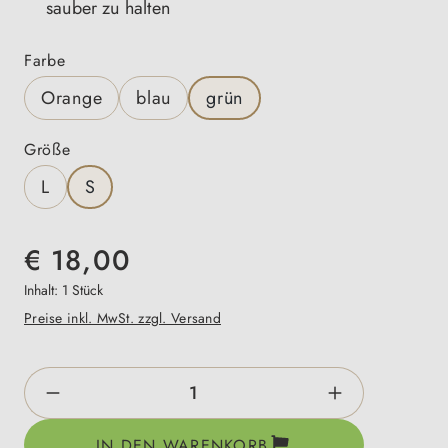
sauber zu halten
auswählen
Farbe
Orange
blau
grün
auswählen
Größe
L
S
€ 18,00
Inhalt:
1 Stück
Preise inkl. MwSt. zzgl. Versand
Produkt Anzahl: Gib den gewünschten Wert e
IN DEN WARENKORB