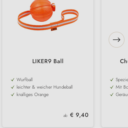
LIKER9 Ball
Chu
Wurfball
Spezie
und s
leichter & weicher Hundeball
Mit B
formst
knalliges Orange
Geräu
Wohnb
leises
in verschiedenen Ausführungen
Leicht
Dellen
zu tr
mit Magnet, Schlaufe oder Seil
Franse
Regulärer Preis:
€ 9,40
Aufneh
ab
idealer Trainings-Ball
Handw
Spiels
einsat
robust, leicht & schwimmt