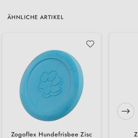
Produktgalerie überspringen
ÄHNLICHE ARTIKEL
Zogoflex Hundefrisbee Zisc
Z