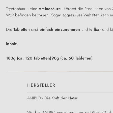
Tryptophan - eine
Aminosäure
- fördert die Produktion von
Wohlbefinden beitragen. Sogar aggressives Verhalten kann mi
Die
Tabletten
sind
einfach einzunehmen
und
teilbar
und k
Inhalt:
180g (ca. 120 Tabletten)90g (ca. 60 Tabletten)
HERSTELLER
ANIBIO
- Die Kraft der Natur
Wir bei ANIBIO engagieren uns seit über 20 Jah