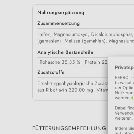
Nahrungsergänzung
Zusammensetzung
Hefen, Magnesiumoxyd, Dicalciumphosphat, L
(gemahlen), Melisse (gemahlen), Magnesiums
Analytische Bestandteile
Rohasche
35,35 %
Protein
22,7 %
Rohfa
Zusatzstoffe
Ernährungsphysiologische Zusatzstoffe/kg:
aus Riboflavin 320,00 mg, Vitamin B6 aus 
FÜTTERUNGSEMPFEHLUNG