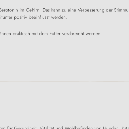
 Serotonin im Gehirn. Das kann zu eine Verbesserung der Stimm
tunter positiv beeinflusst werden.
önnen praktisch mit dem Futter verabreicht werden.
ren für Gesundheit, Vitalität und Wohlbefinden von Hunden, Kat