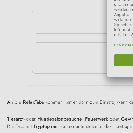
kg
bis 10kg
20kg
30kg
40kg
50kg
Anibio RelaxTabs
kommen immer dann zum Einsatz, wenn das
Tierarzt
- oder
Hundesalonbesuche
,
Feuerwerk
oder
Gewi
Die Tabs mit
Tryptophan
können unterstützend dazu beitrage