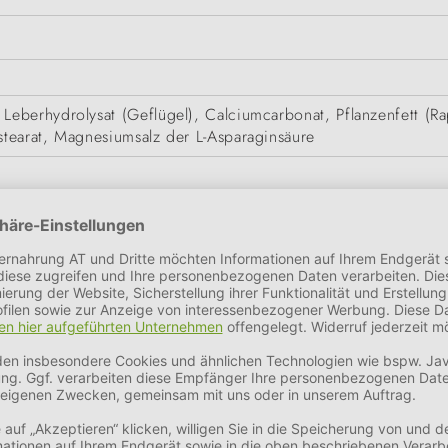
eberhydrolysat (Geflügel), Calciumcarbonat, Pflanzenfett (Ra
tearat, Magnesiumsalz der L-Asparaginsäure
ser
13,8 %
Magnesium
7,0 %
Fettgehalt
5,4 %
 Vitamin B12 aus Cyanocobalamin 3.340,00 mcg, Vitamin B1 a
Pyridoxinhydrochlorid 340,00 m,g L-Tryptophan 60.000,00 mg