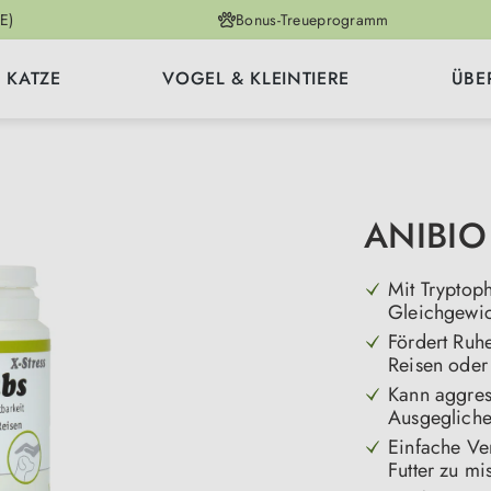
E)
Bonus-Treueprogramm
KATZE
VOGEL & KLEINTIERE
ÜBE
ANIBIO 
Mit Tryptoph
Gleichgewic
Fördert Ruh
Reisen oder
Kann aggress
Ausgegliche
Einfache Ver
Futter zu mi