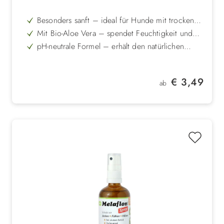
Besonders sanft – ideal für Hunde mit trockener
und empfindlicher Haut
Mit Bio-Aloe Vera – spendet Feuchtigkeit und
beruhigt gereizte Haut
pH-neutrale Formel – erhält den natürlichen
Säureschutz der Haut
Unterstützend bei Flohbefall – natürliche Pflege
für Haut und Fell
Kann Verfilzungen und Schuppen mildern –
Regulärer Preis:
€ 3,49
sorgt für leicht kämmbares, gepflegtes Fell
ab
Dermatologisch getestet – sicher und schonend
auch bei häufiger Anwendung