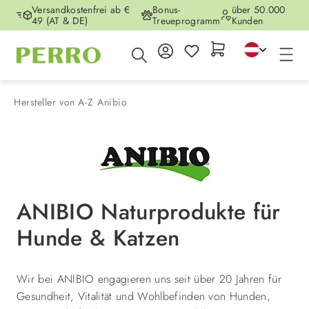
Versandkostenfrei ab €
Bonus-
über 50.000
Zum Hauptinhalt springen
49 (AT & DE)
Treueprogramm
Kunden
Hersteller von A-Z
Anibio
ANIBIO Naturprodukte für
Hunde & Katzen
Wir bei ANIBIO engagieren uns seit über 20 Jahren für
Gesundheit, Vitalität und Wohlbefinden von Hunden,