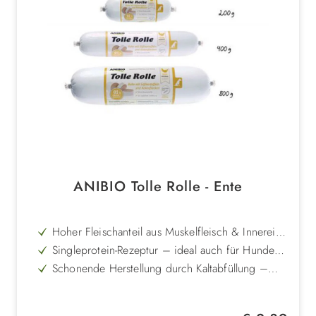
ANIBIO Tolle Rolle - Ente
Hoher Fleischanteil aus Muskelfleisch & Innereien
– für beste Akzeptanz und Verträglichkeit
Singleprotein-Rezeptur – ideal auch für Hunde
mit Allergien oder Unverträglichkeiten
Schonende Herstellung durch Kaltabfüllung –
Nährstoffe bleiben weitestgehend erhalten
Schnittfest und gut portionierbar – perfekt für
Training, Alltag oder Urlaub
Getreidefrei oder glutenfrei und ohne
Regulärer Preis: