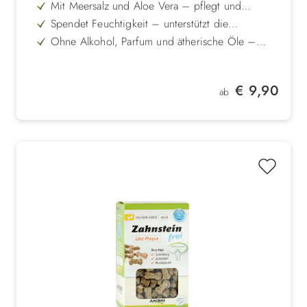
Mit Meersalz und Aloe Vera – pflegt und
beruhigt gereizte Haut natürlich
Spendet Feuchtigkeit – unterstützt die
Regeneration trockener Haut
Ohne Alkohol, Parfum und ätherische Öle –
besonders sanft und verträglich
Lindert Juckreiz und Schuppenbildung – fördert
das Wohlbefinden deines Tieres
Einfach anzuwenden – direkt ins Fell sprühen
Regulärer Preis:
€ 9,90
und leicht einmassieren
ab
Für Hunde und Katzen geeignet – sanfte
Hautpflege ohne Auswaschen