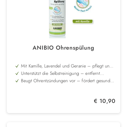
ANIBIO Ohrenspülung
Mit Kamille, Lavendel und Geranie – pflegt und
beruhigt die Ohrenhaut
Unterstützt die Selbstreinigung – entfernt
überschüssiges Ohrenschmalz zuverlässig
Beugt Ohrentzündungen vor – fördert gesunde
Ohrenhygiene
Sanfte Anwendung – weiche Spitze verhindert
Verletzungen im Gehörgang
Für Hunde und Katzen geeignet – ideal zur
Regulärer Preis:
€ 10,90
regelmäßigen Pflege
Flexible Nutzung – für stark verschmutzte Ohren
oder monatliche Reinigung