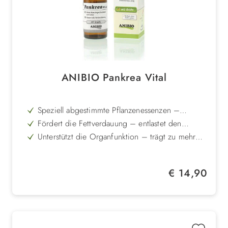
ANIBIO Pankrea Vital
Speziell abgestimmte Pflanzenessenzen –
unterstützen Bauchspeicheldrüse und Leber
Fördert die Fettverdauung – entlastet den
Verdauungstrakt spürbar
Unterstützt die Organfunktion – trägt zu mehr
Stabilität und Wohlbefinden bei
Hilfreich bei Problemen wie weichem oder
fettigem Kot – natürliche Unterstützung im Alltag
Kann Erbrechen durch Pankreasprobleme
Regulärer Preis:
€ 14,90
mindern – gezielte Begleitung bei Beschwerden
Natürliche Rezeptur – gut verträglich und
ergänzend zur täglichen Fütterung