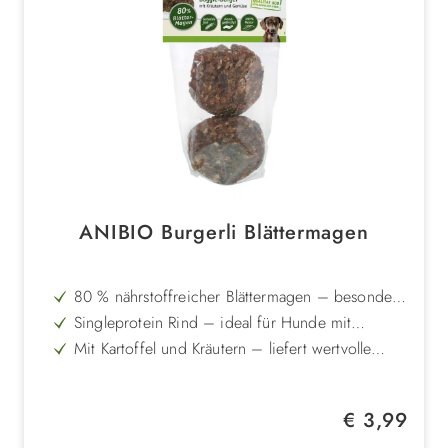
ANIBIO Burgerli Blättermagen
80 % nährstoffreicher Blättermagen – besonders
aromatisch und schmackhaft
Singleprotein Rind – ideal für Hunde mit
Allergien oder Unverträglichkeiten
Mit Kartoffel und Kräutern – liefert wertvolle
Nährstoffe und Ballaststoffe
Schonend bis zu 4 Wochen luftgetrocknet –
erhält Vitamine und Geschmack bestmöglich
Frei von Getreide, Gluten und künstlichen
Regulärer Preis:
€ 3,99
Zusätzen – pure Naturqualität
Handarbeit in runder Padform – knusprige
Belohnung, die Hunde lieben