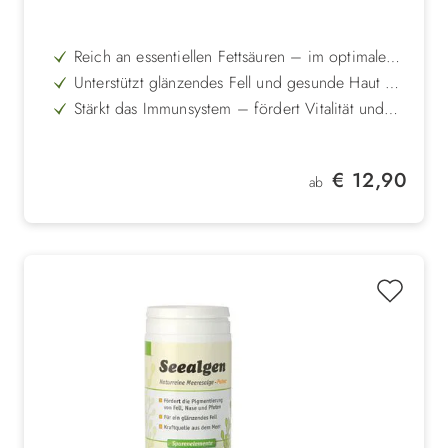
Reich an essentiellen Fettsäuren – im optimalen
Verhältnis für Hund und Katz
Unterstützt glänzendes Fell und gesunde Haut –
ideal zur täglichen Ergänzung
Stärkt das Immunsystem – fördert Vitalität und
Abwehrkräfte
Mit natürlichem Chlorophyll – liefert
Antioxidantien und verlängert die Haltbarkeit
100 % Bioqualität – kontrolliert biologischer
Regulärer Preis:
€ 12,90
Anbau (DE-ÖKO-001)
ab
Vielseitig einsetzbar – für BARF, Trocken- und
Nassfutter geeignet