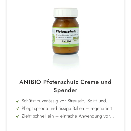
ANIBIO Pfotenschutz Creme und
Spender
Schützt zuverlässig vor Streusalz, Splitt und
rauem Asphalt – ideal für Stadt und Winter
Pflegt spröde und rissige Ballen – regeneriert
die Haut natürlich
Zieht schnell ein – einfache Anwendung vor
dem Spaziergang
Vermindert die Bildung von Eisklumpen – sorgt
für mehr Komfort im Winter