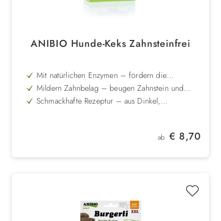
ANIBIO Hunde-Keks Zahnsteinfrei
Mit natürlichen Enzymen – fördern die
Zahnreinigung während des Kauens
Mildern Zahnbelag – beugen Zahnstein und
Neubildung effektiv vor
Schmackhafte Rezeptur – aus Dinkel,
Buchweizen und Haferflocken gebacken
Gesunde Belohnung – sorgt für Freude und
Zahnpflege zugleich
In zwei Größen erhältlich – kleine Knöchelchen
Regulärer Preis:
€ 8,70
oder knusprige Hörnchen
ab
Langfristig anwendbar – sicher und wirksam ab
ca. 3 Wochen Fütterung