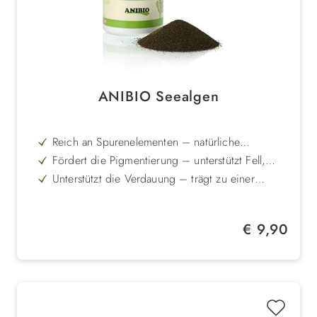
ANIBIO Seealgen
Reich an Spurenelementen – natürliche
Mineralstoffquelle aus dem Meer
Fördert die Pigmentierung – unterstützt Fell,
Augen, Nase und Pfoten
Unterstützt die Verdauung – trägt zu einer
optimalen Nährstoffaufnahme bei
100 % Naturprodukt – frei von Zusätzen und
schonend verarbeitet
Vielseitig einsetzbar – für Hunde und Katzen
Regulärer Preis:
€ 9,90
gleichermaßen geeignet
Einfach zu dosieren – als feines Algenmehl
direkt unters Futter mischbar