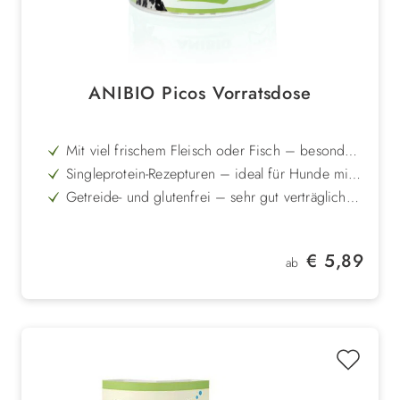
ANIBIO Picos Vorratsdose
Mit viel frischem Fleisch oder Fisch – besonders
schmackhaft und proteinreich
Singleprotein-Rezepturen – ideal für Hunde mit
Allergien oder Unverträglichkeiten
Getreide- und glutenfrei – sehr gut verträglich
auch für sensible Hunde
Weiche Textur – perfekt für Welpen, Senioren
und empfindliche Zähne
In sechs Sorten erhältlich – sorgt für
Regulärer Preis:
€ 5,89
abwechslungsreiche Belohnung
ab
Vorratsdose wiederverschließbar – hält die
Snacks länger frisch