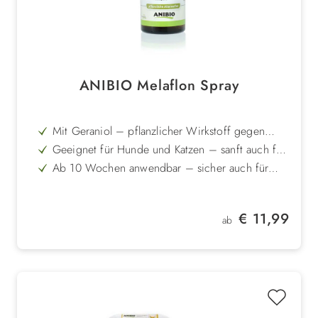
ANIBIO Melaflon Spray
Mit Geraniol – pflanzlicher Wirkstoff gegen
Zecken, Flöhe und Lästlinge
Geeignet für Hunde und Katzen – sanft auch für
sensible Tiere
Ab 10 Wochen anwendbar – sicher auch für
Jungtiere und in Kinderumgebung
Pflegt Haut und Fell – wirkt hautschonend und
wohltuend
Vorbeugend und bei Befall einsetzbar – flexibel
Regulärer Preis:
€ 11,99
im Alltag anwendbar
ab
Einfache Anwendung – Fell leicht einsprühen,
kein Auswaschen nötig