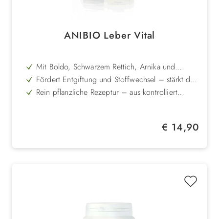
ANIBIO Leber Vital
Mit Boldo, Schwarzem Rettich, Arnika und
Zitrone – natürliche Unterstützung für die Leber
Fördert Entgiftung und Stoffwechsel – stärkt das
allgemeine Wohlbefinden
Rein pflanzliche Rezeptur – aus kontrolliert
biologischem Anbau (DE-ÖKO-001)
Alkoholfrei und gut verträglich – auch für
sensible Tiere geeignet
Einfache Dosierung – mit praktischer Pipette
Regulärer Preis:
€ 14,90
direkt oder über das Futter
Für Hunde und Katzen geeignet – zur
regelmäßigen Anwendung oder als Kur