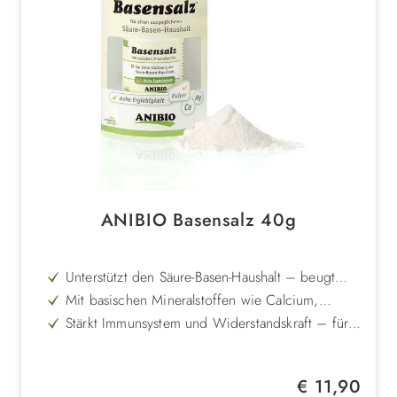
ANIBIO Basensalz 40g
Unterstützt den Säure-Basen-Haushalt – beugt
Übersäuerung natürlich v
Mit basischen Mineralstoffen wie Calcium,
Magnesium und Kalium – fördert innere Balance
Stärkt Immunsystem und Widerstandskraft – für
mehr Vitalität im Alltag
Geschmacksneutrales Pulver – einfach über
Futter oder ins Trinkwasser zu geben
Dauerhaft anwendbar – auch für empfindliche
Regulärer Preis:
€ 11,90
Tiere gut verträglich
Für Hunde und Katzen geeignet – vielseitige