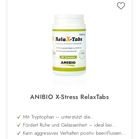
ANIBIO X-Stress RelaxTabs
Mit Tryptophan – unterstützt die
Serotoninbildung und das innere Gleichgewicht
Fördert Ruhe und Gelassenheit – ideal bei
Tierarztbesuchen, Reisen oder Feuerwerk
Kann aggressives Verhalten positiv beeinflussen