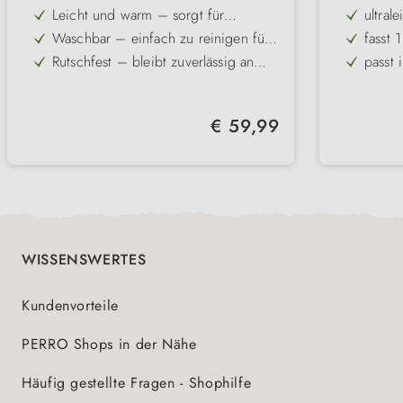
Leicht und warm – sorgt für
ultrale
angenehmen Liegekomfort in jeder
Waschbar – einfach zu reinigen für
fasst 
Situation
mehr Hygiene im Alltag
Rutschfest – bleibt zuverlässig an
passt 
ihrem Platz, auch bei Bewegung
Reiß- und abriebfest – ideal für den
einfa
täglichen Einsatz und langlebig
Für unterwegs und daheim – flexibel
Regulärer Preis:
€ 59,99
einsetzbar auf Reisen oder zu Hause
Multifunktional einsetzbar – nutzbar
als Decke, Unterlage oder Schutz für
Möbel
WISSENSWERTES
Kundenvorteile
PERRO Shops in der Nähe
Häufig gestellte Fragen - Shophilfe