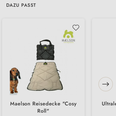
Produktgalerie überspringen
DAZU PASST
Maelson Reisedecke "Cosy
Ultral
Roll"