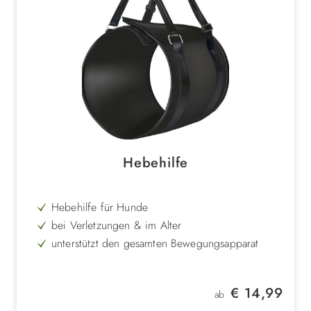
Hebehilfe
Hebehilfe für Hunde
bei Verletzungen & im Alter
unterstützt den gesamten Bewegungsapparat
stufenlos verstellbar
komfortabler Sitz
Regulärer Preis:
€ 14,99
ab
für große & kleine Hunde