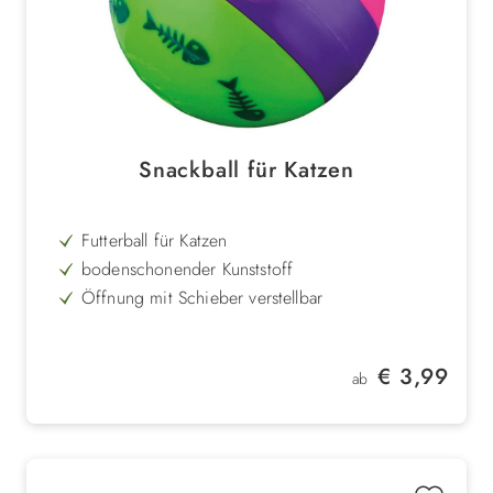
Snackball für Katzen
Futterball für Katzen
bodenschonender Kunststoff
Öffnung mit Schieber verstellbar
befüllbar mit Leckerlies
Spiel- & Intelligenzspielzeug
Regulärer Preis:
€ 3,99
ab
ø 6 oder 7 cm