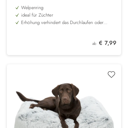
Welpenring
ideal für Züchter
Erhöhung verhindert das Durchlaufen oder
Hineinsetzen
extra großer Durchmesser
ausreichend Platz für mehrere Welpen
Regulärer Preis:
€ 7,99
ab
flacher Rand