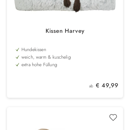
Kissen Harvey
Hundekissen
weich, warm & kuschelig
extra hohe Füllung
bequem & stylisch
Bezug aus Langhaarplüsch
Regulärer Preis:
€ 49,99
ab
Überzug maschinenwaschbar
rutschhemmender Boden
4 Größen