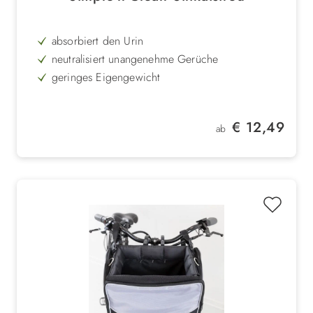
absorbiert den Urin
neutralisiert unangenehme Gerüche
geringes Eigengewicht
sparsam im Verbrauch
Regulärer Preis:
€ 12,49
ab