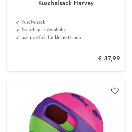
Kuschelsack Harvey
Kuschelsack
flauschige Katzenhöhle
auch perfekt für kleine Hunde
zum Schlafen & Verstecken
große Öffnung
Regulärer Preis:
€ 37,99
Langhaarplüsch
in 2 Größen S & M
Farbe: grau mit weißem Plüsch