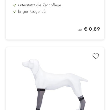
unterstützt die Zahnpflege
langer Kaugenuß
mit Seealgen
rein vegetarisch
Regulärer Preis:
€ 0,89
ab
2 Größen: 8,5 & 12cm
lose Ware