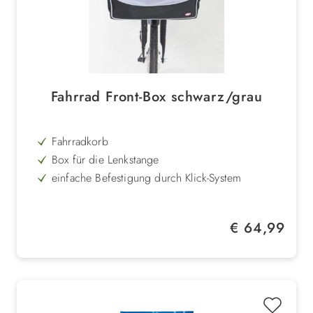
Fahrrad Front-Box schwarz/grau
Fahrradkorb
Box für die Lenkstange
einfache Befestigung durch Klick-System
abnehmbar
auch als Tragetasche verwendbar
Regulärer Preis:
€ 64,99
tierschutzkonform
weiche Polsterung