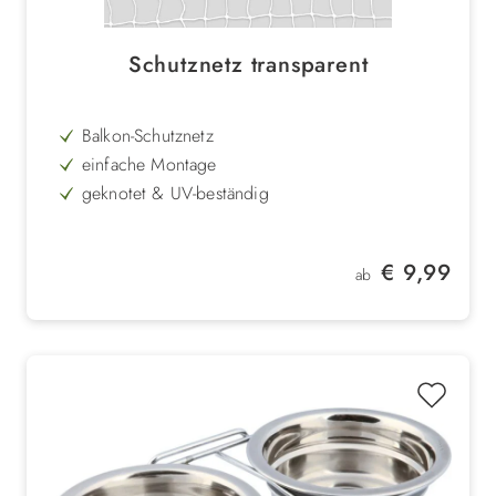
Schutznetz transparent
Balkon-Schutznetz
einfache Montage
geknotet & UV-beständig
inklusive Befestigungsmaterial
Maschenbreite 3 x 3cm
Regulärer Preis:
€ 9,99
ab
transparent