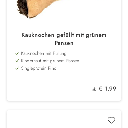
Kauknochen gefüllt mit grünem
Pansen
Kauknochen mit Füllung
Rinderhaut mit grünem Pansen
Singleprotein Rind
verschiedene Größen
Regulärer Preis:
€ 1,99
ab