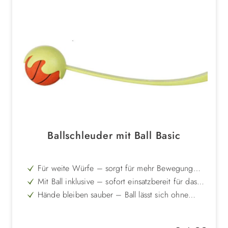
Ballschleuder mit Ball Basic
Für weite Würfe – sorgt für mehr Bewegung
und Auslastung deines Hundes
Mit Ball inklusive – sofort einsatzbereit für das
Apportierspiel
Hände bleiben sauber – Ball lässt sich ohne
Bücken und Anfassen aufnehmen
Gemeinsamer Spielspaß – stärkt die Bindung
zwischen dir und deinem Hund
Einfach in der Handhabung – leichtes Werfen