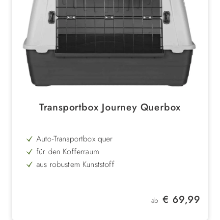
Transportbox Journey Querbox
Auto-Transportbox quer
für den Kofferraum
aus robustem Kunststoff
2 Größen
Regulärer Preis:
€ 69,99
ab