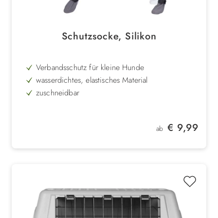
Schutzsocke, Silikon
Verbandsschutz für kleine Hunde
wasserdichtes, elastisches Material
zuschneidbar
für vorne und hinten
Regulärer Preis:
€ 9,99
ab