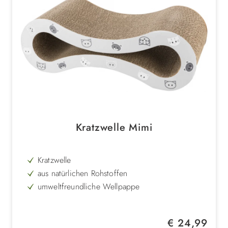
Kratzwelle Mimi
Kratzwelle
aus natürlichen Rohstoffen
umweltfreundliche Wellpappe
leicht & bequem
praktisch, flexibel und stilvoll
Regulärer Preis:
€ 24,99