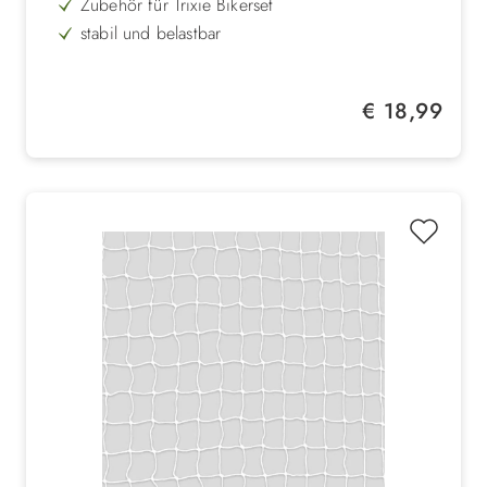
Zubehör für Trixie Bikerset
stabil und belastbar
für fast alle Fahradmodelle
ideal für das Zweitrad
Regulärer Preis:
€ 18,99