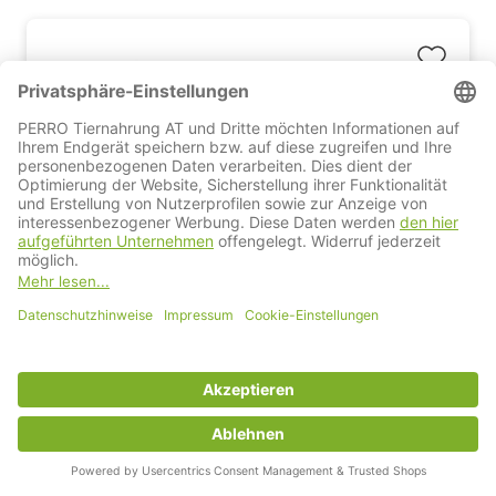
Schutzkragen-VET
Hund & Katze
leicht & robust