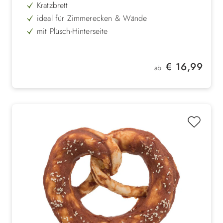
Kratzbrett
ideal für Zimmerecken & Wände
mit Plüsch-Hinterseite
ideale Krallenpflege für Katzen
robuster Sisalteppich
Regulärer Preis:
€ 16,99
ab