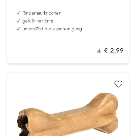
Rinderhautknochen
gefüllt mit Ente
unterstützt die Zahnreinigung
ohne Zucker & Gluten
lecker & unwiederstehlich
Regulärer Preis:
€ 2,99
ab