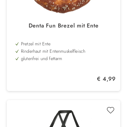
Denta Fun Brezel mit Ente
Pretzel mit Ente
Rinderhaut mit Entenmuskelfleisch
glutenfrei und fettarm
unterstützt die Zahnreinigung
Regulärer Preis:
€ 4,99