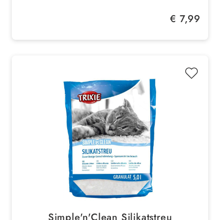
Regulärer Preis:
€ 7,99
Simple'n'Clean Silikatstreu