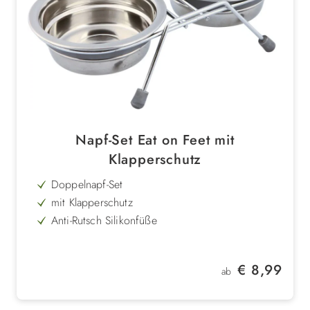
Napf-Set Eat on Feet mit
Klapperschutz
Doppelnapf-Set
mit Klapperschutz
Anti-Rutsch Silikonfüße
2 Edelstahlnäpfe
Regulärer Preis:
€ 8,99
ab