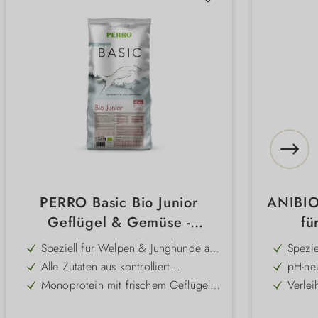
PERRO Basic Bio Junior
ANIBIO
Geflügel & Gemüse -
fü
Trockenfutter für Hunde
Speziell für Welpen & Junghunde ab
Spezi
der 8. Lebenswoche
– sanf
Alle Zutaten aus kontrolliert
pH-neu
sensib
biologischer Landwirtschaft
und s
Monoprotein mit frischem Geflügel
Verlei
Anwe
– hoch verdaulich & schmackhaft
Fell s
Weizenfrei & besonders gut
Unters
verträglich – auch bei sensibler
natürl