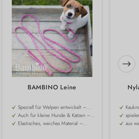
BAMBINO Leine
Nyl
Speziell für Welpen entwickelt –
Kaukn
ideal für die ersten Ausflüge
Auch für kleine Hunde & Katzen –
spiele
vielseitig einsetzbar
Elastisches, weiches Material –
aus w
federt Stöße sanft ab
Mit Edelstahlverschlüssen – stabil,
hilft 
leicht und modern im Look