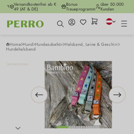
Versandkostenfrei ab €
Bonus-
über 50.000
Zum Hauptinhalt springen
49 (AT & DE)
Treueprogramm
Kunden
Home
Hund
Hundezubehör
Halsband, Leine & Geschirr
Hundehalsband
Bildergalerie überspringen