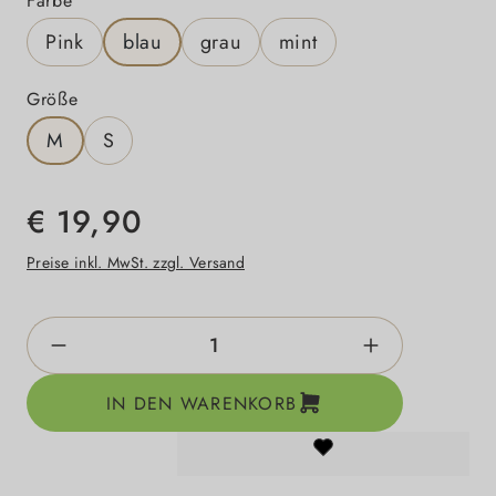
Farbe
Pink
blau
grau
mint
auswählen
Größe
M
S
€ 19,90
Preise inkl. MwSt. zzgl. Versand
Produkt Anzahl: Gib den gewünschten Wert e
IN DEN WARENKORB