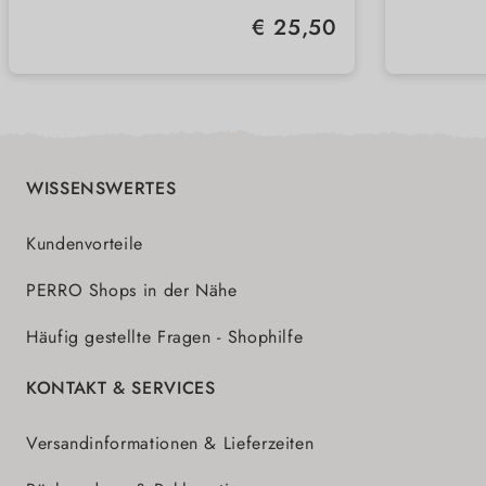
Mit Obst, Gemüse & Kräutern – für
Löst S
Verdauung
Fellpf
Regulärer Preis:
€ 25,50
Immunsystem & gesunde
Ausbür
Omega-3 & -6-Fettsäuren für Haut,
Für di
Entwicklung
Fell und Abwehrkräfte
ideal 
Hund
WISSENSWERTES
Kundenvorteile
PERRO Shops in der Nähe
Häufig gestellte Fragen - Shophilfe
KONTAKT & SERVICES
Versandinformationen & Lieferzeiten