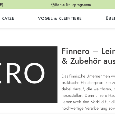
E)
Bonus-Treueprogramm
KATZE
VOGEL & KLEINTIERE
ÜBE
Finnero – Lei
& Zubehör aus
Das finnische Unternehmen w
praktische Haustierprodukte z
dabei darauf, die weichsten, 
herzustellen. Denn unsere Hau
Lebenswelt sind Vorbild für d
hochwertige Verarbeitung sow