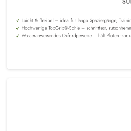
SUL
Leicht & flexibel – ideal für lange Spaziergänge, Traini
Hochwertige TopGrip®-Sohle – schnittfest, rutschhemme
Wasserabweisendes Oxfordgewebe – hält Pfoten trock
Perfekte Passform – dank mittigem Klettverschluss und 
Schützt Pfoten & Verbände – auch als zuverlässiger Ve
Entwickelt & gefertigt in Finnland – höchste Qualität 