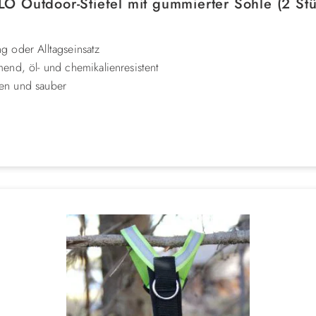
O Outdoor-Stiefel mit gummierter Sohle (2 St
ng oder Alltagseinsatz
nd, öl- und chemikalienresistent
en und sauber
zwei elastischen Klettbändern
rbandschutz nutzbar
und extreme Langlebigkeit