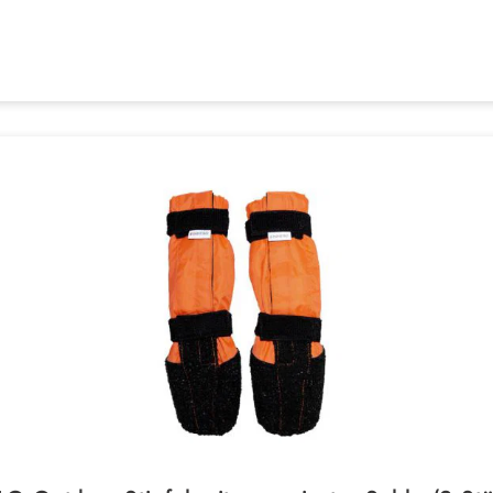
 Bewegungsfreiheit
 oder Taschentuch
 und schnelltrocknend