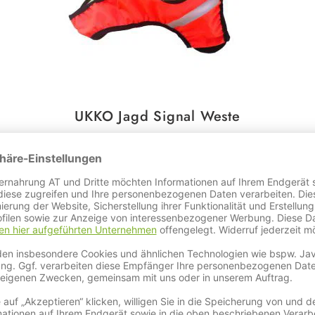
UKKO Jagd Signal Weste
ichtbarkeit
des Hundes
Dunkelheit
faches Anlegen
tständig
 Bewegungsfreiheit