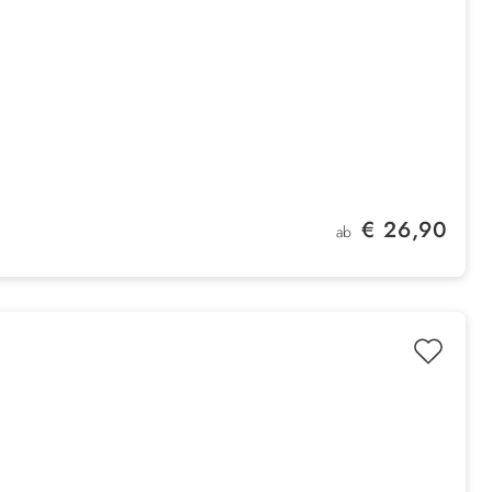
Regulärer Preis:
€ 26,90
ab