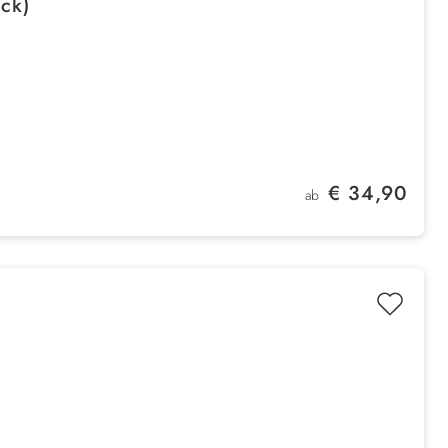
ück)
Regulärer Preis:
€ 34,90
ab