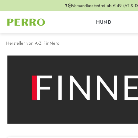
Versandkostenfrei ab € 49 (AT & D
m Hauptinhalt springen
Zur Suche springen
Zur Hauptnavigation springen
HUND
Hersteller von A-Z
FinNero