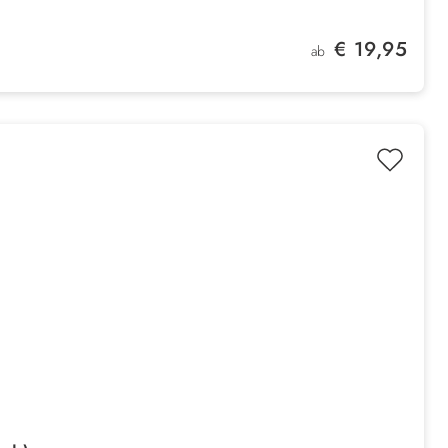
Regulärer Preis:
€ 19,95
ab