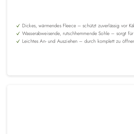
Dickes, wärmendes Fleece – schützt zuverlässig vor Käl
Wasserabweisende, rutschhemmende Sohle – sorgt für 
Leichtes An- und Ausziehen – durch komplett zu öffne
Perfekte Passform – mit robusten, verstellbaren Klettve
Reflektierende Streifen – erhöhen Sichtbarkeit und Sic
In 3 Farben erhältlich – orange, jägergrün und grau