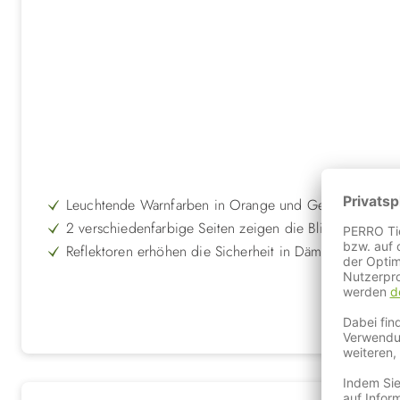
Leuchtende Warnfarben in Orange und Gelb für beste S
2 verschiedenfarbige Seiten zeigen die Blickrichtung 
Reflektoren erhöhen die Sicherheit in Dämmerung und 
Verstellbare Klettverschlüsse für perfekten Sitz und ein
Sicherheitsverschluss löst sich bei Hängenbleiben selbs
Elastische Gummizüge bieten hohen Tragekomfort und