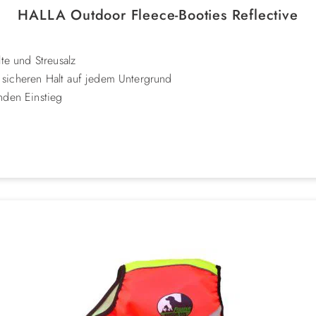
HALLA Outdoor Fleece-Booties Reflective
te und Streusalz
sicheren Halt auf jedem Untergrund
nden Einstieg
rschlüssen (2 ab Größe S)
herheit bei Dunkelheit