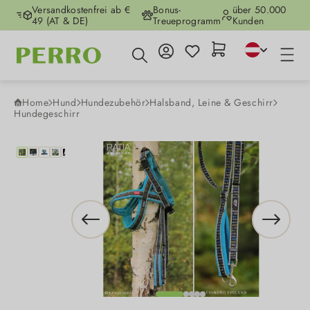
Versandkostenfrei ab €
Bonus-
über 50.000
Zum Hauptinhalt springen
49 (AT & DE)
Treueprogramm
Kunden
Home
Hund
Hundezubehör
Halsband, Leine & Geschirr
Hundegeschirr
Bildergalerie überspringen