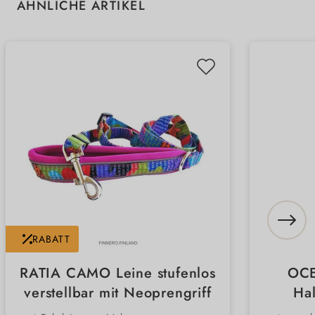
Produktgalerie überspringen
ÄHNLICHE ARTIKEL
RABATT
RATIA CAMO Leine stufenlos
OCE
verstellbar mit Neoprengriff
Hal
N