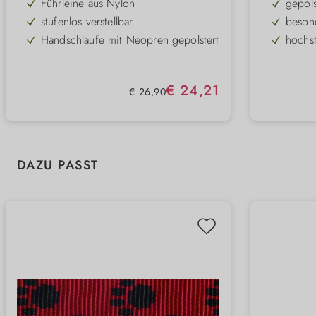
Führleine aus Nylon
gepols
stufenlos verstellbar
besond
Handschlaufe mit Neopren gepolstert
höchst
weich und griffig
reflek
schnel
Verkaufspreis:
€ 24,21
Regulärer Preis:
€ 26,90
Sicher
Produktgalerie überspringen
DAZU PASST