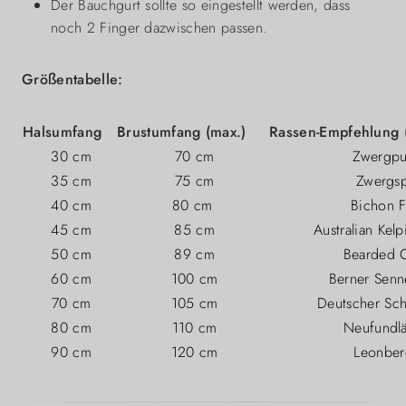
Der Bauchgurt sollte so eingestellt werden, dass
noch 2 Finger dazwischen passen.
Größentabelle:
Halsumfang
Brustumfang (max.)
Rassen-Empfehlung (
30 cm
70 cm
Zwergpu
35 cm
75 cm
Zwergsp
40 cm
80 cm
Bichon F
45 cm
85 cm
Australian Kelp
50 cm
89 cm
Bearded C
60 cm
100 cm
Berner Sen
70 cm
105 cm
Deutscher Sc
80 cm
110 cm
Neufundl
90 cm
120 cm
Leonber