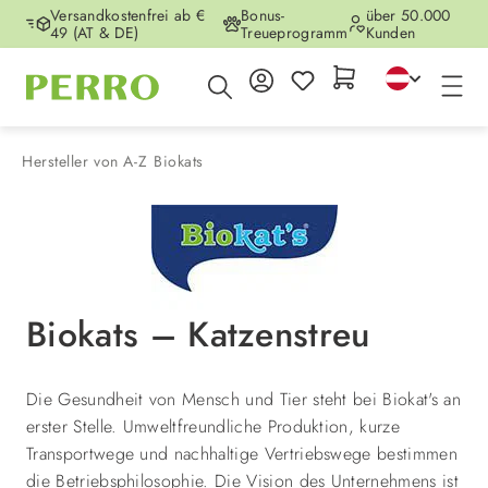
Versandkostenfrei ab €
Bonus-
über 50.000
Zum Hauptinhalt springen
49 (AT & DE)
Treueprogramm
Kunden
Hersteller von A-Z
Biokats
Biokats – Katzenstreu
Die Gesundheit von Mensch und Tier steht bei Biokat's an
erster Stelle. Umweltfreundliche Produktion, kurze
Transportwege und nachhaltige Vertriebswege bestimmen
die Betriebsphilosophie. Die Vision des Unternehmens ist