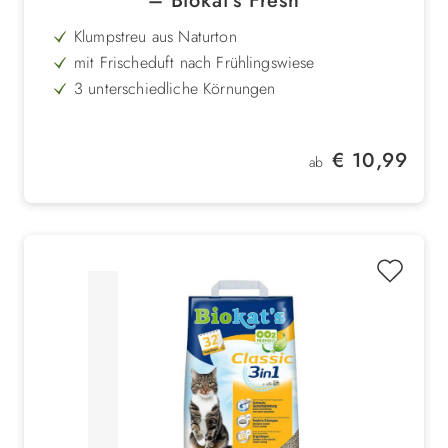
– Biokat's Fresh
Klumpstreu aus Naturton
mit Frischeduft nach Frühlingswiese
3 unterschiedliche Körnungen
stark klumpend
staubarm und saugfähig
Regulärer Preis:
€ 10,99
ab
natürlich und hygienisch