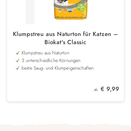
Klumpstreu aus Naturton für Katzen –
Biokat's Classic
Klumpstreu aus Naturton
3 unterschiedliche Körnungen
beste Saug- und Klumpeigenschaften
Naturprodukt
staubarm
Regulärer Preis:
€ 9,99
ab
haftet nicht an den Pfoten