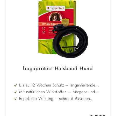
bogaprotect Halsband Hund
Bis zu 12 Wochen Schutz – langanhaltende
Abwehr gegen Ungeziefer
Mit natürlichen Wirkstoffen – Margosa und
Geraniol als pflanzliche Alternative
Repellente Wirkung – schreckt Parasiten
zuverlässig ab, ohne sie abzutöten
Schneller Wirkungseintritt – sofort einsetzender
Schutz für deinen Hund
Hautfreundlich und gut verträglich – auch für
Regulärer Preis: