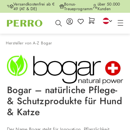
Versandkostenfrei ab €
Bonus-
über 50.000
Zum Hauptinhalt springen
49 (AT & DE)
Treueprogramm
Kunden
Hersteller von A-Z
Bogar
Bogar – natürliche Pflege-
& Schutzprodukte für Hund
& Katze
Der Name Bogar steht für Innovation, Pflanzlichkeit,