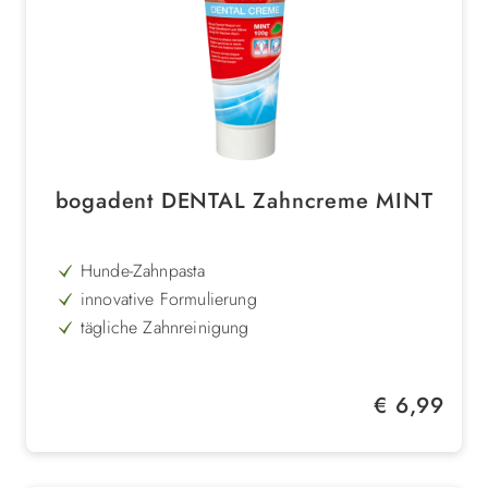
bogadent DENTAL Zahncreme MINT
Hunde-Zahnpasta
innovative Formulierung
tägliche Zahnreinigung
dezenter Minzgeschmack
beugt Plaque und Zahnstein vor
Regulärer Preis:
€ 6,99
sorgt für frischen Atem
mit zuckerspaltenden Enzymen