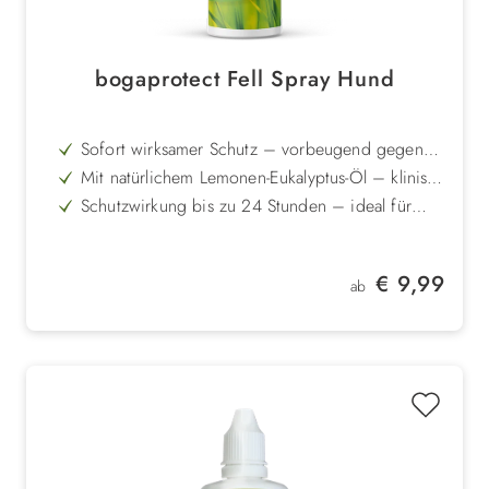
bogaprotect Fell Spray Hund
Sofort wirksamer Schutz – vorbeugend gegen
Zecken- und Flohbefall
Mit natürlichem Lemonen-Eukalyptus-Öl – klinisch
getestete Wirksamkeit
Schutzwirkung bis zu 24 Stunden – ideal für
Spaziergänge und Ausflüge
Keine Resistenzbildung möglich – zuverlässiger
Einsatz auch langfristig
Angenehmer Duft – sorgt für Frische im Fell
Regulärer Preis:
€ 9,99
ab
Für Hunde aller Altersklassen geeignet, auch
schon für Welpen