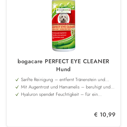
bogacare PERFECT EYE CLEANER
Hund
Sanfte Reinigung – entfernt Tränenstein und
Verkrustungen zuverlässig
Mit Augentrost und Hamamelis – beruhigt und
pflegt die empfindliche Augenpartie
Hyaluron spendet Feuchtigkeit – für ein
gepflegtes Hautgefühl
Mild formuliert – kein Brennen oder Reizen der
Augen
Auch zum Ausspülen von Fremdkörpern
Regulärer Preis:
€ 10,99
geeignet
Einfache Anwendung mit Pad oder Tuch – ideal
für die tägliche Augenpflege