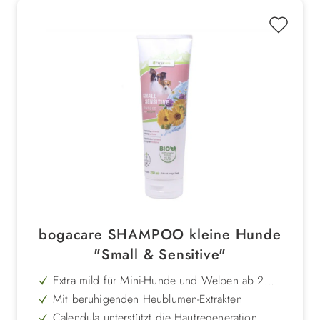
bogacare SHAMPOO kleine Hunde
"Small & Sensitive"
Extra mild für Mini-Hunde und Welpen ab 2
Wochen
Mit beruhigenden Heublumen-Extrakten
Calendula unterstützt die Hautregeneration