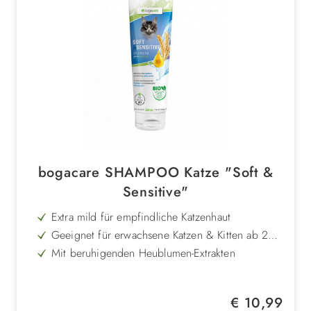
bogacare SHAMPOO Katze "Soft &
Sensitive"
Extra mild für empfindliche Katzenhaut
Geeignet für erwachsene Katzen & Kitten ab 2
Wochen
Mit beruhigenden Heublumen-Extrakten
Calendula unterstützt die Regeneration
Panthenol & Vitamin E spenden Feuchtigkeit
Regulärer Preis:
€ 10,99
Sanfte Reinigung für seidig glänzendes Fell