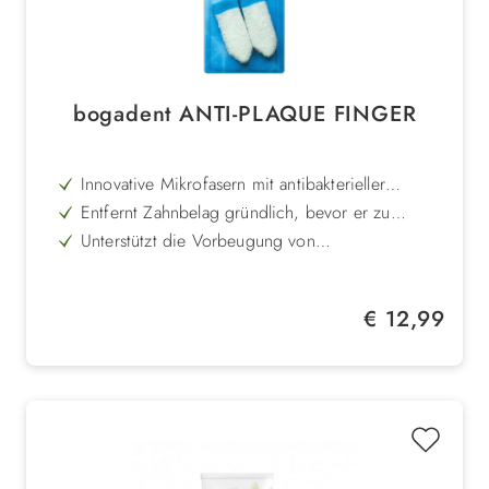
bogadent ANTI-PLAQUE FINGER
Innovative Mikrofasern mit antibakterieller
Silberionen-Technologie
Entfernt Zahnbelag gründlich, bevor er zu
Zahnstein verhärtet
Unterstützt die Vorbeugung von
Zahnfleischentzündungen und Parodontose
Passt sich flexibel jeder Fingergröße an
Schonende Anwendung – ideal für die tägliche
Regulärer Preis:
€ 12,99
Zahnpflege
Waschbar, wiederverwendbar und langlebig