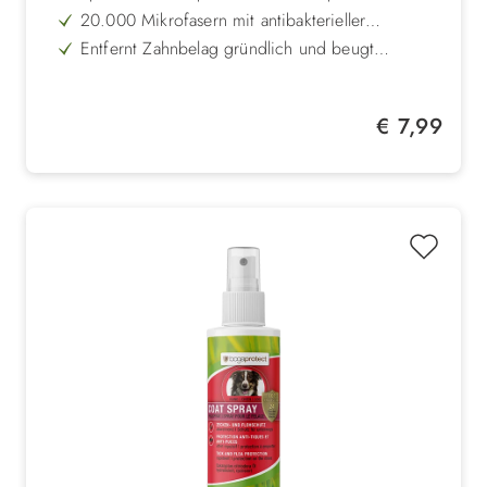
Zahnfleisch entwickelt
20.000 Mikrofasern mit antibakterieller
Silberionen-Technologie
Entfernt Zahnbelag gründlich und beugt
Zahnstein vor
Besonders weiches Material für schonende
Reinigung
Passt sich flexibel jeder Fingergröße an
Regulärer Preis:
€ 7,99
Waschbar, wiederverwendbar und langlebig