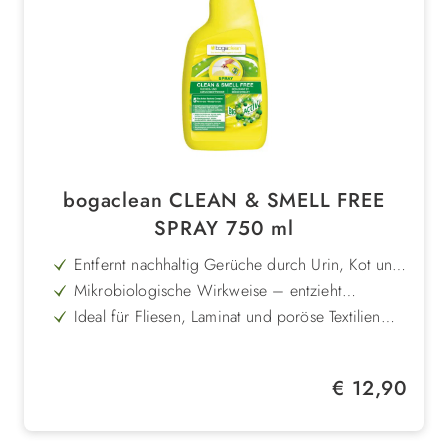
bogaclean CLEAN & SMELL FREE
SPRAY 750 ml
Entfernt nachhaltig Gerüche durch Urin, Kot und
andere organische Rückstände
Mikrobiologische Wirkweise – entzieht
geruchsbildenden Keimen den Nährboden
Ideal für Fliesen, Laminat und poröse Textilien
geeignet
Einfach anzuwenden: aufsprühen, einwirken
lassen, trocknen – fertig
Frei von aggressiven Zusätzen, daher
Regulärer Preis:
€ 12,90
materialschonend und sicher
Praktische Sprühflasche für schnelle Hygiene im
Alltag