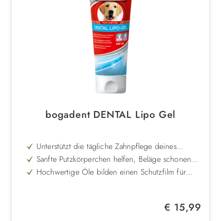
bogadent DENTAL Lipo Gel
Unterstützt die tägliche Zahnpflege deines
Hundes auf natürliche Weise
Sanfte Putzkörperchen helfen, Beläge schonend
zu entfernen
Hochwertige Öle bilden einen Schutzfilm für
Zähne und Zahnfleisch
Besonders schmackhaft und daher leicht
anwendbar
Verlschlucken des Produktes unbedenklich für
Regulärer Preis:
€ 15,99
den Hund
Ideal in Kombination mit bogadent® ANTI-
PLAQUE FINGER oder SILICONE FINGER