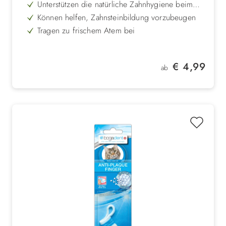
Unterstützen die natürliche Zahnhygiene beim
Kauen
Können helfen, Zahnsteinbildung vorzubeugen
Tragen zu frischem Atem bei
Getreidefrei und ohne Zuckerzusatz hergestellt
Snacks in Zahnbürsten-Optik für extra
Regulärer Preis:
€ 4,99
Kauvergnügen
ab
Erhältlich in zwei Größen für kleine und
mittelgroße Hunde