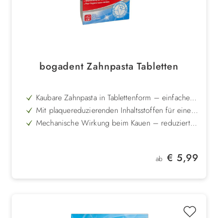
bogadent Zahnpasta Tabletten
Kaubare Zahnpasta in Tablettenform – einfache
Zahnpflege ohne Zahnbürste
Mit plaquereduzierenden Inhaltsstoffen für eine
natürliche Zahnreinigung
Mechanische Wirkung beim Kauen – reduziert
Beläge und verlangsamt Zahnsteinbildung
Mit leckerem Hühnchenaroma – hohe Akzeptanz
bei Hund und Katze
Einfache Anwendung – nur 1 Tablette täglich,
Regulärer Preis:
€ 5,99
später alle 2 Tage ausreichend
ab
In zwei Größen erhältlich – optimal für kleine
Hunde & Katzen oder große Hunde