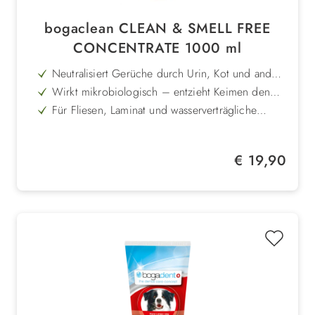
bogaclean CLEAN & SMELL FREE
CONCENTRATE 1000 ml
Neutralisiert Gerüche durch Urin, Kot und andere
organische Rückstände
Wirkt mikrobiologisch – entzieht Keimen den
Nährboden
Für Fliesen, Laminat und wasserverträgliche
Textilien geeignet
Ideal auch in der Waschmaschine und bei
Handwäsche einsetzbar
Frei von aggressiven Chemikalien und schonend
Regulärer Preis:
€ 19,90
in der Anwendung
Nachhaltige Geruchsbeseitigung ohne
Nachspülen