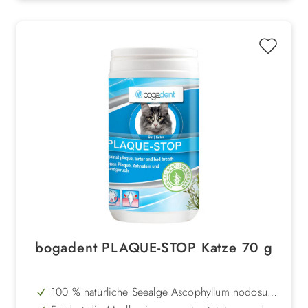
bogadent PLAQUE-STOP Katze 70 g
100 % natürliche Seealge Ascophyllum nodosum
gegen Plaque und Zahnstein