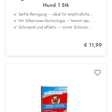
Hund 1 Stk
Sanfte Reinigung – ideal für empfindliche
Augen- und Ohrenbereiche
Mit Silberionen-Technologie – hemmt das
Wachstum von Keimen
Schonend und effektiv – nimmt Schmutz
zuverlässig auf
Wiederverwendbar – umweltfreundlich und
nachhaltig
Hochwertige Mikrofaser – besonders weich und
Regulärer Preis:
€ 11,99
hautschonend
Einfach in der Handhabung – für die
regelmäßige Pflege zu Hause