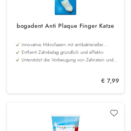
bogadent Anti Plaque Finger Katze
Innovative Mikrofasern mit antibakterieller
Silberionen-Beschichtung
Entfernt Zahnbelag gründlich und effektiv
Unterstützt die Vorbeugung von Zahnstein und
Zahnproblemen
Passt sich flexibel jeder Fingergröße an
Einfach anzuwenden und schonend für Katze
Regulärer Preis:
€ 7,99
und Halter
Waschbar und wiederverwendbar für
hygienische Nutzung