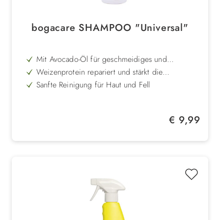
bogacare SHAMPOO "Universal"
Mit Avocado-Öl für geschmeidiges und
gepflegtes Fell
Weizenprotein repariert und stärkt die
Haarstruktur
Sanfte Reinigung für Haut und Fell
Geeignet für alle Rassen und Fellarten
Verleiht trockenem Haar neuen Glanz
Regulärer Preis:
€ 9,99
pH-neutral und besonders hautschonend