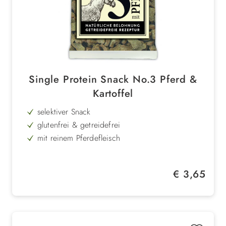
Single Protein Snack No.3 Pferd &
Kartoffel
selektiver Snack
glutenfrei & getreidefrei
mit reinem Pferdefleisch
Kartoffel und Amaranth als Basis
für ernährungssensible Hunde geeignet
Regulärer Preis:
€ 3,65
Singleprotein