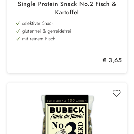
Single Protein Snack No.2 Fisch &
Kartoffel
selektiver Snack
glutenfrei & getreidefrei
mit reinem Fisch
Kartoffel und Amaranth als Basis
für ernährungssensible Hunde geeignet
Regulärer Preis:
€ 3,65
Singleprotein