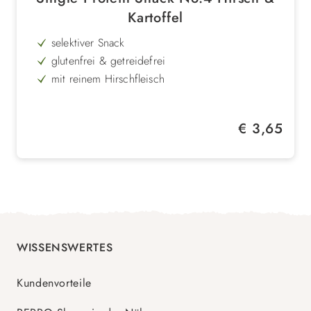
Kartoffel
selektiver Snack
glutenfrei & getreidefrei
mit reinem Hirschfleisch
Kartoffel und Amaranth als Basis
für ernährungssensible Hunde geeignet
Regulärer Preis:
€ 3,65
Singleprotein
WISSENSWERTES
Kundenvorteile