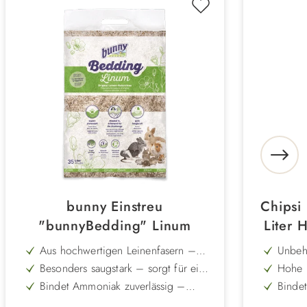
bunny Einstreu
Chipsi
"bunnyBedding" Linum
Liter 
Aus hochwertigen Leinenfasern –
Unbeh
natürliche und weiche Einstreu
heimi
Besonders saugstark – sorgt für eine
Hohe 
sicher
trockene und hygienische
für tr
Bindet Ammoniak zuverlässig –
Bindet
Umgebung
verhindert unangenehme Gerüche
für m
Lange Trockendauer – bis zu 14
Mit f