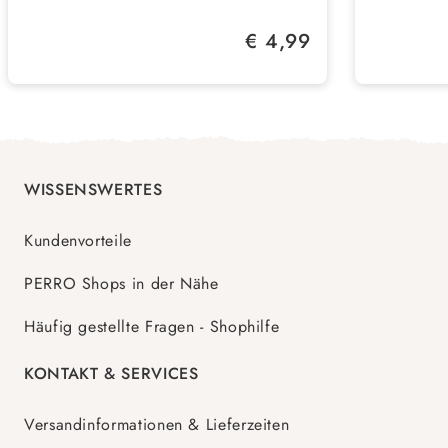
Tage sauberes und frisches Gehege
für fr
Sanft zu den Pfoten – auch für
Stauba
Regulärer Preis:
€ 4,99
empfindliche Tiere bestens geeignet
Atemw
Umweltfreundlich – vollständig
Geeign
kompostierbar und einfach zu
Meers
entsorgen
andere
WISSENSWERTES
Kundenvorteile
PERRO Shops in der Nähe
Häufig gestellte Fragen - Shophilfe
KONTAKT & SERVICES
Versandinformationen & Lieferzeiten