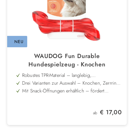
NEU
WAUDOG Fun Durable
Hundespielzeug - Knochen
Robustes TPR-Material – langlebig,
widerstandsfähig und schonend für Zähne und
Drei Varianten zur Auswahl – Knochen, Zerrring
Zahnfleisch
oder Hähnchenkeule für unterschiedliche
Mit Snack-Öffnungen erhältlich – fördert
Spielbedürfnisse
Konzentration und selbstständige Beschäftigung
Ideal für interaktive Spiele – perfekt zum
Apportieren, Zerren oder Kauen
Ergonomische Form – leicht zu greifen und
Regulärer Preis:
€ 17,00
angenehm zu tragen
ab
Vielseitige Auslastung – verbindet Bewegung,
Spielspaß und mentale Beschäftigung