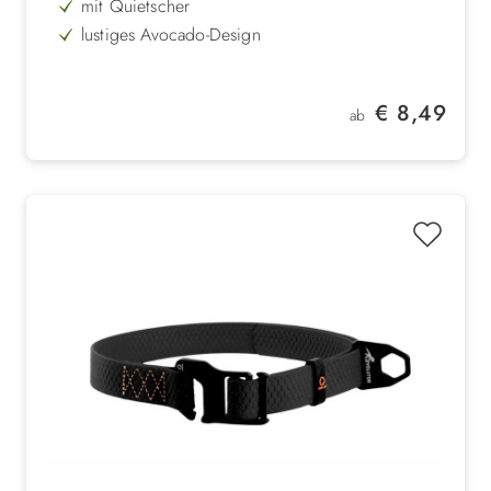
mit Quietscher
lustiges Avocado-Design
3 Größen
Regulärer Preis:
€ 8,49
ab