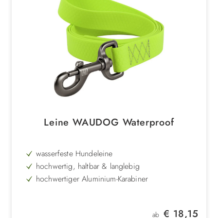
Leine WAUDOG Waterproof
wasserfeste Hundeleine
hochwertig, haltbar & langlebig
hochwertiger Aluminium-Karabiner
in 3 lebhaften Farben
wasserfest & leicht zu reinigen
Regulärer Preis:
€ 18,15
ab
aus Collartex