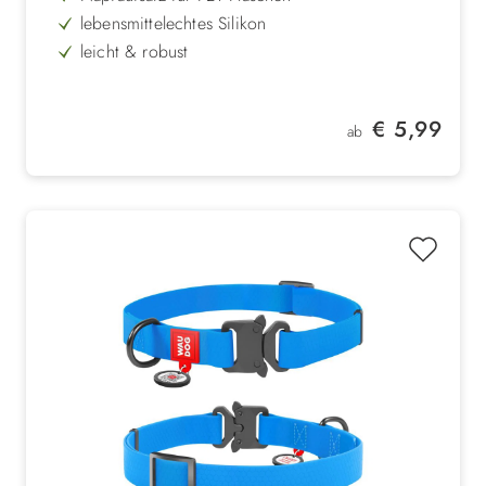
lebensmittelechtes Silikon
leicht & robust
ideal für unterwegs
Regulärer Preis:
€ 5,99
ab