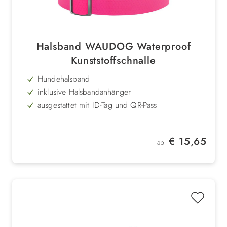
Halsband WAUDOG Waterproof
Kunststoffschnalle
Hundehalsband
inklusive Halsbandanhänger
ausgestattet mit ID-Tag und QR-Pass
in 3 leuchtenden Farben
wasserfest & pflegeleicht
Regulärer Preis:
€ 15,65
ab
Fastex-Verschluss
robust, stabil & langlebig