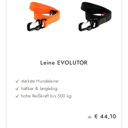
Leine EVOLUTOR
stärkste Hundeleine
haltbar & langlebig
hohe Reißkraft bis 500 kg
Kevlar-Fäden
leicht waschbar & schnell trocknend
Regulärer Preis:
€ 44,10
ab
in schwarz & orange
Aluminium aus der Luftfahrt