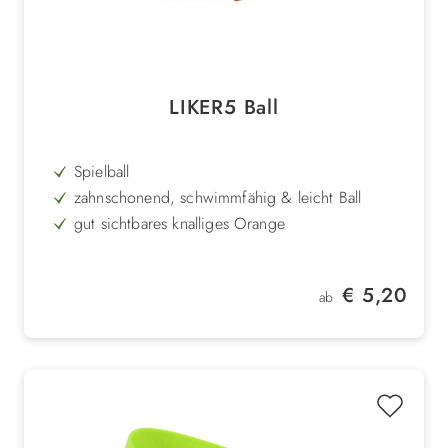
LIKER5 Ball
Spielball
zahnschonend, schwimmfähig & leicht Ball
gut sichtbares knalliges Orange
in verschiedenen Ausführungen
mit Schlaufe, Seil oder als reiner Ball
Regulärer Preis:
€ 5,20
ab
Durchmesser: 5 cm