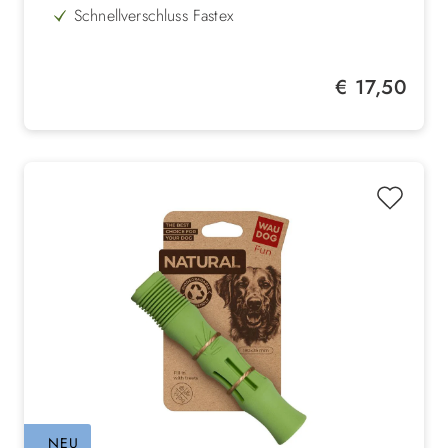
Schnellverschluss Fastex
robust, formstabil & langlebig
Regulärer Preis:
€ 17,50
NEU