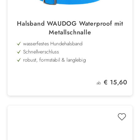
Halsband WAUDOG Waterproof mit
Metallschnalle
wasserfestes Hundehalsband
Schnellverschluss
robust, formstabil & langlebig
3 leuchtende Farben
mit Anhänger für ID-Tag
Regulärer Preis:
€ 15,60
ab
aus Collartex
hoher Tragekomfort