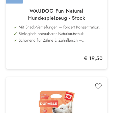
WAUDOG Fun Natural
Hundespielzeug - Stock
Mit Snack-Vertiefungen – fördert Konzentration
und selbstständige Beschäftigung
Biologisch abbaubarer Naturkautschuk –
nachhaltig und besonders sicher
Schonend für Zähne & Zahnfleisch –
geruchsneutrales, angenehmes Material
Vielseitig einsetzbar – ideal zum Kauen,
Apportieren und Spielen
Langlebig & formstabil – auch bei regelmäßiger
Regulärer Preis:
€ 19,50
Nutzung robust
Pflegeleicht – einfach von Hand reinigen und an
der Luft trocknen