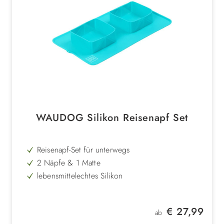
WAUDOG Silikon Reisenapf Set
Reisenapf-Set für unterwegs
2 Näpfe & 1 Matte
lebensmittelechtes Silikon
kleines Packmaß
Regulärer Preis:
€ 27,99
ab