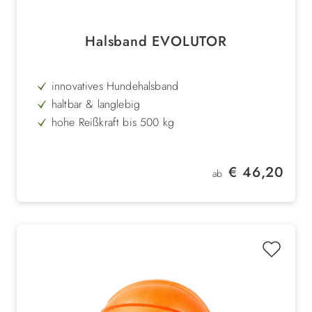
Halsband EVOLUTOR
innovatives Hundehalsband
haltbar & langlebig
hohe Reißkraft bis 500 kg
Kevlar-Fäden
abwaschbar
Regulärer Preis:
€ 46,20
ab
stufenlos verstellbar
in schwarz & orange
Aluminium aus der Luftfahrt