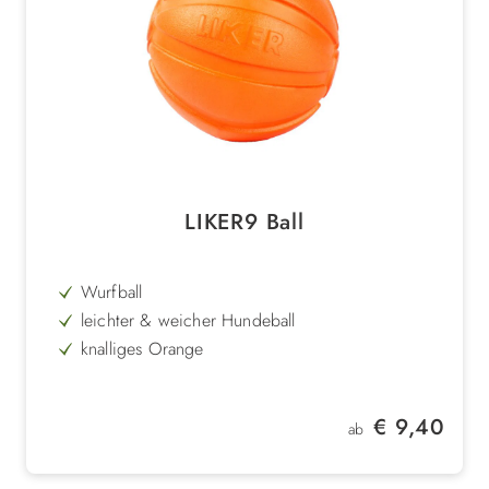
LIKER9 Ball
Wurfball
leichter & weicher Hundeball
knalliges Orange
in verschiedenen Ausführungen
mit Magnet, Schlaufe oder Seil
Regulärer Preis:
€ 9,40
ab
idealer Trainings-Ball
robust, leicht & schwimmt