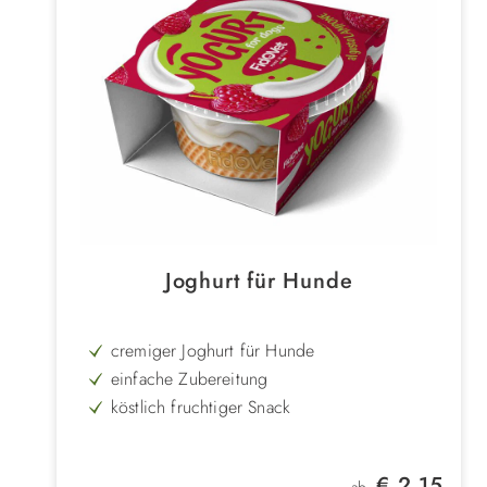
Joghurt für Hunde
cremiger Joghurt für Hunde
einfache Zubereitung
köstlich fruchtiger Snack
mit probiotischen Kulturen
Regulärer Preis:
€ 2,15