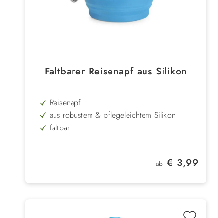
Faltbarer Reisenapf aus Silikon
Reisenapf
aus robustem & pflegeleichtem Silikon
faltbar
ideal für Reisen
für Wasser & Futter
Regulärer Preis:
€ 3,99
ab
zufällige Farbauswahl