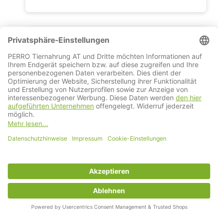
getreide- & glutenfrei
Kühlendes Halstuch "COOLPETS
Bandana"