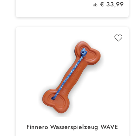
Regulärer Preis:
€ 33,99
ab
Finnero Wasserspielzeug WAVE