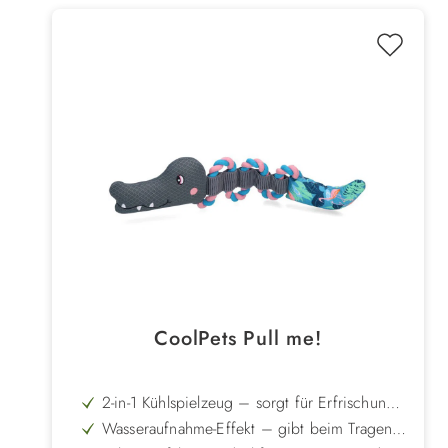
CoolPets Pull me!
2-in-1 Kühlspielzeug – sorgt für Erfrischung
beim Spielen im Wasser und an Land
Wasseraufnahme-Effekt – gibt beim Tragen