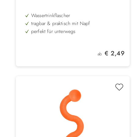
Wassertrinkflascher
tragbar & praktisch mit Napf
perfekt für unterwegs
Größen: 250 ml , 500 ml, 750 ml
Regulärer Preis:
€ 2,49
ab