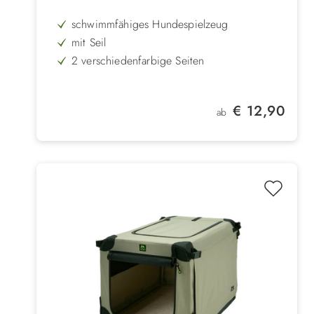
schwimmfähiges Hundespielzeug
mit Seil
2 verschiedenfarbige Seiten
aus lebensmittelechtem TPR-Kunststoff
Regulärer Preis:
€ 12,90
ab