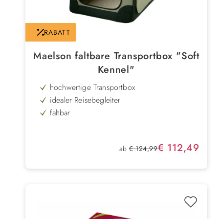
RABATT
Maelson faltbare Transportbox "Soft
Kennel"
hochwertige Transportbox
idealer Reisebegleiter
faltbar
leicht zu transportieren
pflegeleichtes Material
Verkaufspreis:
€ 112,49
Regulärer Preis:
ab
€ 124,99
3 Öffnungen
einfacher Auf- und Abbau