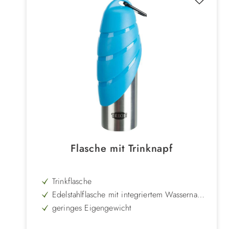
Flasche mit Trinknapf
Trinkflasche
Edelstahlflasche mit integriertem Wassernapf
im Deckel
geringes Eigengewicht
ideal für unterwegs