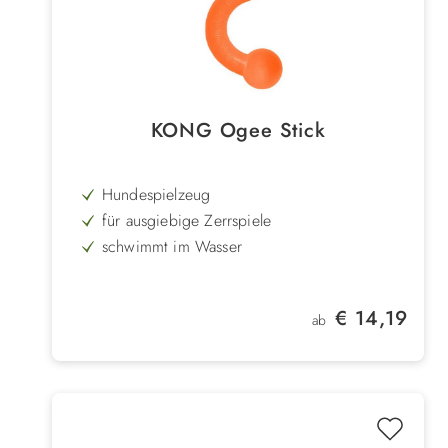
KONG Ogee Stick
Hundespielzeug
für ausgiebige Zerrspiele
schwimmt im Wasser
Kauspielzeug
zum Werfen, Kauen & Zerren
Regulärer Preis:
€ 14,19
ab
zahnschonende Form
flexibles Material