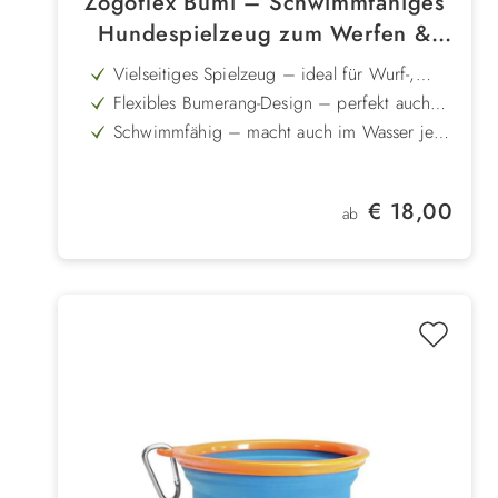
Zogoflex Bumi – Schwimmfähiges
Hundespielzeug zum Werfen &
Apportieren
Vielseitiges Spielzeug – ideal für Wurf-,
Zerr- und Apportierspiele
Flexibles Bumerang-Design – perfekt auch
für Spiele mit zwei Hunden geeignet
Schwimmfähig – macht auch im Wasser jede
Menge Spaß
Extrem robust – bissfest und langlebig für
ausdauerndes Spielen
Zahnfreundliches Material – schont Zähne
Regulärer Preis:
€ 18,00
und Zahnfleisch beim Kauen und Tragen
ab
Pflegeleicht – spülmaschinenfest und
hygienisch sauber zu halten