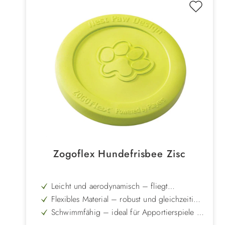
Zogoflex Hundefrisbee Zisc
Leicht und aerodynamisch – fliegt
besonders hoch und weit für actionreiche
Flexibles Material – robust und gleichzeitig
Spiele
schonend zu Zähnen und Maul
Schwimmfähig – ideal für Apportierspiele im
Wasser