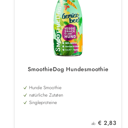
SmoothieDog Hundesmoothie
Hunde Smoothie
natürliche Zutaten
Singleproteine
Hundesnack der Spitzenklasse
mit Kräutern & Superfoods
Regulärer Preis:
€ 2,83
ab
in wiederverschließbarer Glasflasche