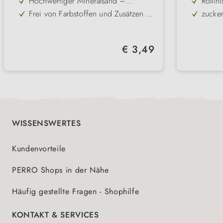
Hochwertiger Mineralsand –
Rollin
unterstützt die Fellpflege auf
Apfels
Frei von Farbstoffen und Zusätzen –
zucker
natürliche Weise
besonders verträglich und sicher
Fördert ein gesundes, glänzendes
Inhalt
Fell – ideal für das tägliche Sandbad
Einfach in der Anwendung – ins
Regulärer Preis:
€ 3,49
Badegefäß füllen und regelmäßig
Wohltuendes Pflegeerlebnis –
austauschen
steigert das Wohlbefinden und die
Aktivität deiner Tiere
WISSENSWERTES
Kundenvorteile
PERRO Shops in der Nähe
Häufig gestellte Fragen - Shophilfe
KONTAKT & SERVICES