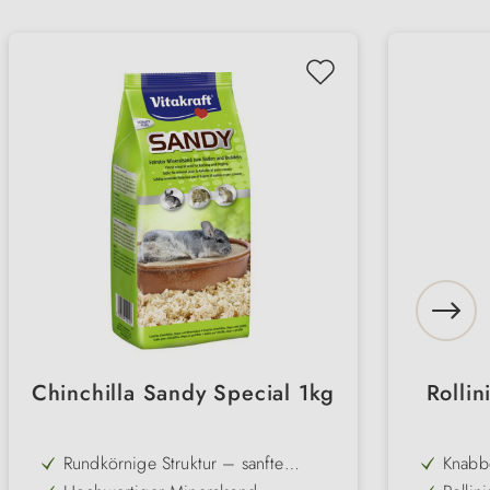
Chinchilla Sandy Special 1kg
Rollin
Rundkörnige Struktur – sanfte
Knabb
Reinigung ohne scharfe Kanten