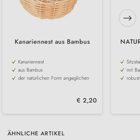
Kanariennest aus Bambus
NATUR
Kanariennest
Sitzst
aus Bambus
mit Ba
Holz
der natürlichen Form angeglichen
robust
formstabil
Länge
Länge: 10 cm, Breite: 10 cm, Höhe:
Regulärer Preis:
€ 2,20
5,5 cm
Produktgalerie überspringen
ÄHNLICHE ARTIKEL