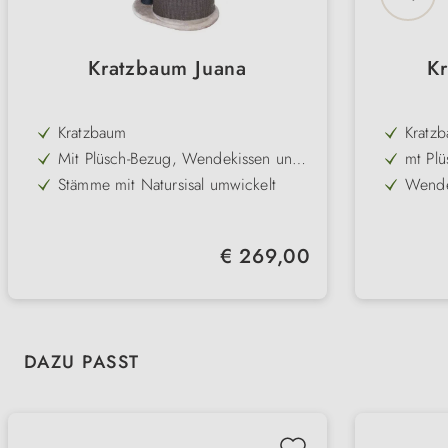
Kratzbaum Juana
K
Kratzbaum
Kratz
Mit Plüsch-Bezug, Wendekissen und
mt Plü
Spielzeug am Band
Stämme mit Natursisal umwickelt
Wende
Spiel
Liegeplatte mit abnehmbarem
Stämme
Kuschelbett
komfortabel & pflegeleicht
zeitlo
Regulärer Preis:
€ 269,00
Produktgalerie überspringen
DAZU PASST