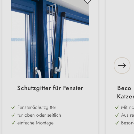
Schutzgitter für Fenster
Beco 
Katze
Fenster-Schutzgitter
Mit n
– ani
für oben oder seitlich
Aus re
Spiele
nachha
einfache Montage
Beson
herges
Nähte 
aus bruchsicherem Kunststoff
Förde