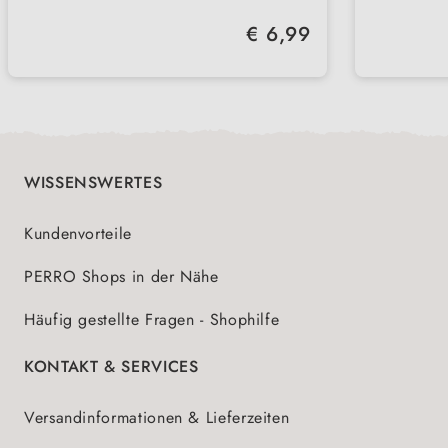
ideal 
zur Sicherung von Kippfenstern
Ohne z
Regulärer Preis:
€ 6,99
reine 
In ver
erhält
Spiels
WISSENSWERTES
Kundenvorteile
PERRO Shops in der Nähe
Häufig gestellte Fragen - Shophilfe
KONTAKT & SERVICES
Versandinformationen & Lieferzeiten