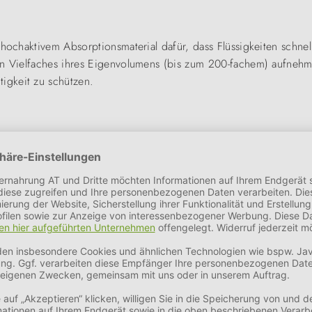
t hochaktivem Absorptionsmaterial dafür, dass Flüssigkeiten sch
in Vielfaches ihres Eigenvolumens (bis zum 200-fachem) aufnehm
igkeit zu schützen.
Genesungsphase nach einer Operation oder als zusätzliche Siche
nd bieten überall dort Unterstützung, wo sie benötigt wird.
werden. Das spart Zeit bei der Reinigung und sorgt für mehr Hyg
ntinenz