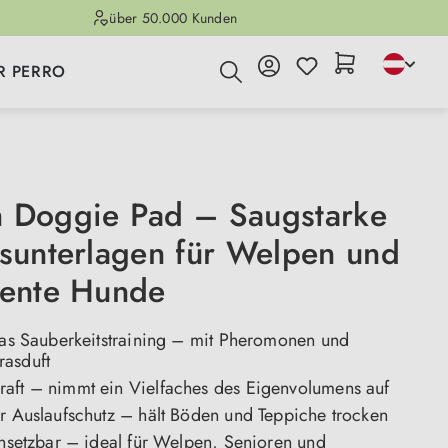
über 50.000 Kunden
R PERRO
 Doggie Pad – Saugstarke
gsunterlagen für Welpen und
nente Hunde
 das Sauberkeitstraining – mit Pheromonen und
asduft
aft – nimmt ein Vielfaches des Eigenvolumens auf
er Auslaufschutz – hält Böden und Teppiche trocken
insetzbar – ideal für Welpen, Senioren und