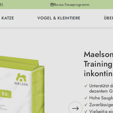
E)
Bonus-Treueprogramm
KATZE
VOGEL & KLEINTIERE
ÜBE
Maelson
Trainin
inkonti
Unterstützt
dezentem Gr
Hohe Saugkr
Zuverlässig
Vielseitig e