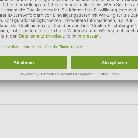
d spürbar erleichtern. Die Doggie Pads überzeugen durch hochwerti
 dich auf das konzentrieren kannst, was wirklich zählt: die gemei
auberkeit, Komfort und Gelassenheit – in jeder Lebensphase deines