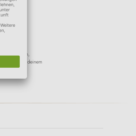
ge Materialien,
nsame Zeit mit deinem
 Hundes.