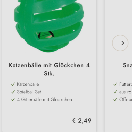
Katzenbälle mit Glöckchen 4
Sna
Stk.
Katzenbälle
Futter
Spielball Set
aus ro
4 Gitterbälle mit Glöckchen
Öffnu
für langen Spielspaß
Geschi
aus robustem Kunststoff
Intell
Regulärer Preis:
€ 2,49
⌀ 4 cm
Durch