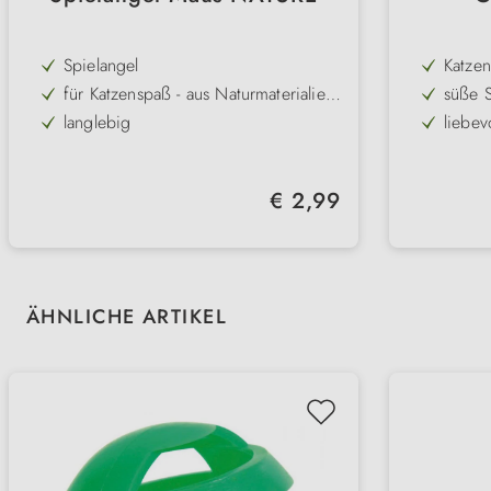
Spielangel
Katzen
für Katzenspaß - aus Naturmaterialien
süße 
mit Maus am Ende der Schnur
& Wer
langlebig
liebev
Länge: 40 cm
für g
Regulärer Preis:
€ 2,99
Produktgalerie überspringen
ÄHNLICHE ARTIKEL