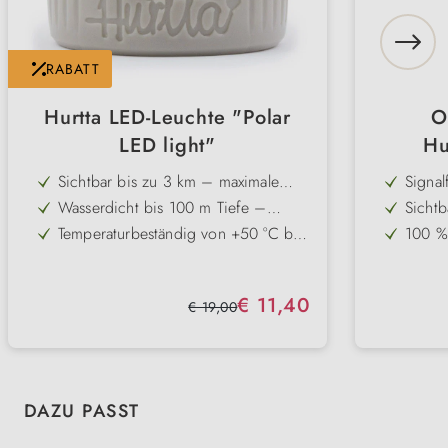
RABATT
Hurtta LED-Leuchte "Polar
O
LED light"
Hu
Sichtbar bis zu 3 km – maximale
Signa
Sicherheit auch bei Dunkelheit und
auffäl
Wasserdicht bis 100 m Tiefe –
Sichtb
Nebel
Sichtv
zuverlässig selbst bei Regen und
Sicher
Temperaturbeständig von +50 °C bis
100 %
Schwimmen
-40 °C – einsetzbar bei jedem
auch 
Zwei Modi: Dauer- und Blinklicht –
Stoßfe
Wetter
flexibel je nach Situation nutzbar
langle
Lange Batterielaufzeit bis zu 250
Zwei 
Verkaufspreis:
€ 11,40
Stunden – sparsam und ausdauernd
Blinkl
Regulärer Preis:
€ 19,00
Einzigartiger
Herges
Befestigungsmechanismus –
Qualit
einfache und sichere Anbringung
Produktgalerie überspringen
DAZU PASST