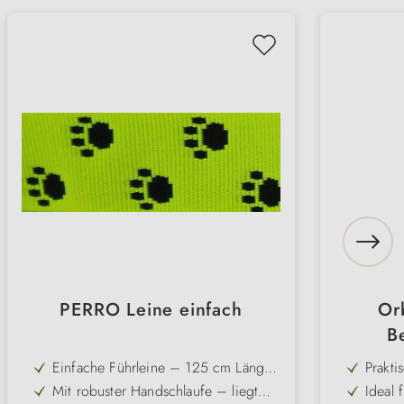
PERRO Leine einfach
Or
Be
Einfache Führleine – 125 cm Länge
Prakti
für optimale Kontrolle im Alltag
von O
Mit robuster Handschlaufe – liegt
Ideal 