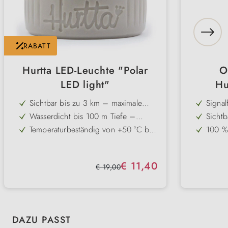
RABATT
Hurtta LED-Leuchte "Polar
O
LED light"
Hu
Sichtbar bis zu 3 km – maximale
Signa
Sicherheit auch bei Dunkelheit und
auffäl
Wasserdicht bis 100 m Tiefe –
Sichtb
Nebel
Sichtv
zuverlässig selbst bei Regen und
Sicher
Temperaturbeständig von +50 °C bis
100 %
Schwimmen
-40 °C – einsetzbar bei jedem
auch 
Zwei Modi: Dauer- und Blinklicht –
Stoßfe
Wetter
flexibel je nach Situation nutzbar
langle
Lange Batterielaufzeit bis zu 250
Zwei 
Verkaufspreis:
€ 11,40
Stunden – sparsam und ausdauernd
Blinkl
Regulärer Preis:
€ 19,00
Einzigartiger
Herges
Befestigungsmechanismus –
Qualit
einfache und sichere Anbringung
Produktgalerie überspringen
DAZU PASST