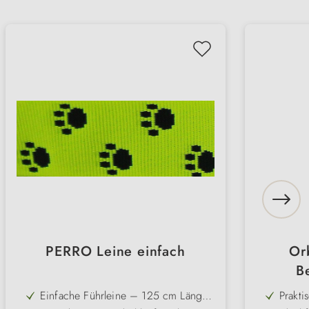
PERRO Leine einfach
Or
Be
Einfache Führleine – 125 cm Länge
Prakti