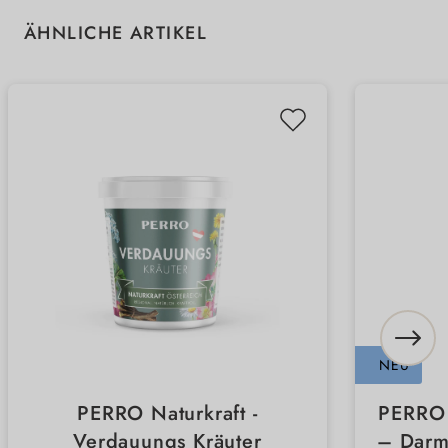
Produktgalerie überspringen
ÄHNLICHE ARTIKEL
NEU
PERRO Naturkraft -
PERRO 
Verdauungs Kräuter
– Darm