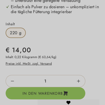
– unterstützt eine geregelte Verdauung
Einfach als Pulver zu dosieren – unkompliziert in
die tägliche Fütterung integrierbar
auswählen
Inhalt
220 g
€ 14,00
Inhalt:
0,22 Kilogramm
(€ 63,64/kg)
Preise inkl. MwSt. zzgl. Versand
Produkt Anzahl: Gib den gewünschten Wert e
IN DEN WARENKORB