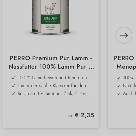
PERRO Premium Pur Lamm -
PERRO 
Nassfutter 100% Lamm Pur –
Monopr
Monoprotein für sensible
100 % Lammfleisch und Innereien –
100% 
Hunde
hochwertige Monoprotein-Rezeptur
Monopr
Lamm der sanfte Klassiker für den
Natür
für empfindliche Hunde
Lebens
Magen – ideal bei Allergien &
marine
Reich an B-Vitaminen, Zink, Eisen &
Auch f
Unverträglichkeiten
ernähr
Niacin – für Vitalität und
Hunde
Perfekt zum Mischen mit PERRO
Maxima
gepfle
Abwehrkräfte
eine e
Hundeflocken, Vegie-Dosen &
Fisch-
Schonend kaltabgefüllt – Nährstoffe
Kompr
glänze
tieris
hochwertigen Ölen
Basis 
Regulärer Preis:
€ 2,35
& natürlicher Geschmack bleiben
schone
ab
Unterstützt Energieversorgung &
hervor
beköm
erhalten
anschl
gesunde Muskulatur
frisc