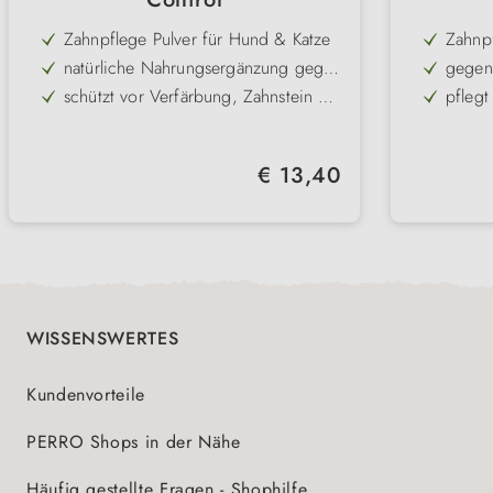
Zahnpflege Pulver für Hund & Katze
Zahnp
natürliche Nahrungsergänzung gegen
gegen
Zahnstein
Mundg
schützt vor Verfärbung, Zahnstein &
pflegt
Mundgeruch
für schöne Zähne & frischen Atem
als Le
Großp
Regulärer Preis:
€ 13,40
WISSENSWERTES
Kundenvorteile
PERRO Shops in der Nähe
Häufig gestellte Fragen - Shophilfe