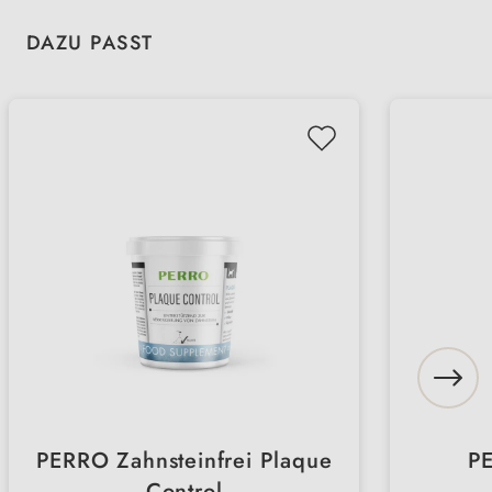
Produktgalerie überspringen
DAZU PASST
PERRO Zahnsteinfrei Plaque
PE
Control