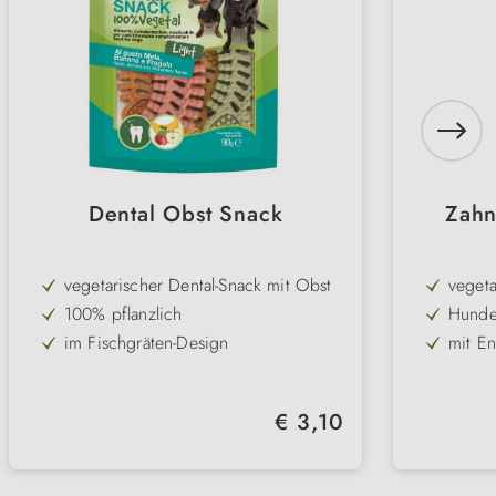
Dental Obst Snack
Zahn
vegetarischer Dental-Snack mit Obst
vegeta
100% pflanzlich
Hunde
im Fischgräten-Design
mit E
unterstützt die Zahnpflege
3 Geschmacksrichtungen/ Packung:
lecke
Regulärer Preis:
€ 3,10
Erdbeere, Banane & Apfel
fettreduziert
Bruchr