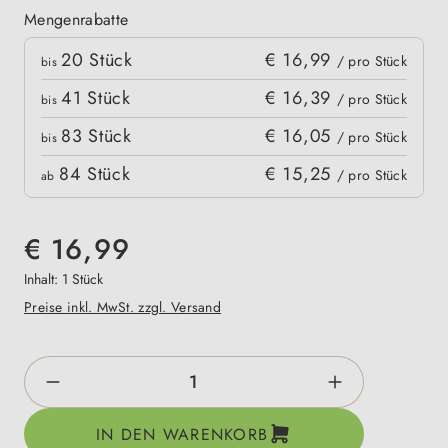
Mengenrabatte
Mengenrabatte
20
Stück
€ 16,99
kpreis
/ pro Stück
bis
41
Stück
€ 16,39
/ pro Stück
bis
83
Stück
€ 16,05
/ pro Stück
bis
84
Stück
€ 15,25
/ pro Stück
ab
€ 16,99
Inhalt:
1 Stück
Preise inkl. MwSt. zzgl. Versand
Produkt Anzahl: Gib den gewünschten Wert e
IN DEN WARENKORB