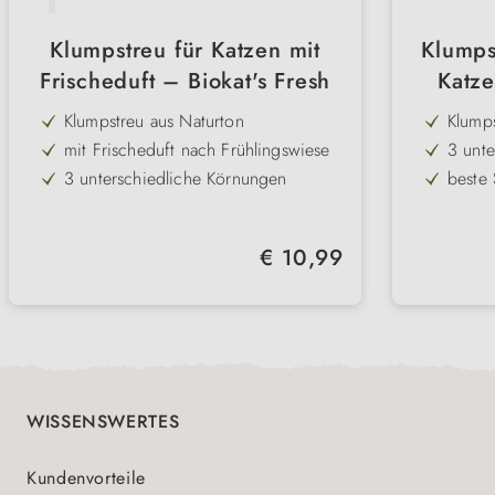
Klumpstreu für Katzen mit
Klumps
Frischeduft – Biokat's Fresh
Katze
Klumpstreu aus Naturton
Klumps
mit Frischeduft nach Frühlingswiese
3 unt
3 unterschiedliche Körnungen
beste
stark klumpend
Natur
staubarm und saugfähig
staub
Regulärer Preis:
€ 10,99
natürlich und hygienisch
haftet
WISSENSWERTES
Kundenvorteile