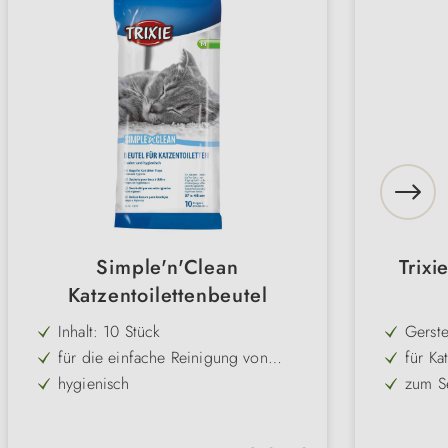
Simple'n'Clean
Trixi
Katzentoilettenbeutel
Inhalt: 10 Stück
Gerste
für die einfache Reinigung von
für Ka
Katzentoiletten
hygienisch
zum Se
praktische Größen
vitam
immer