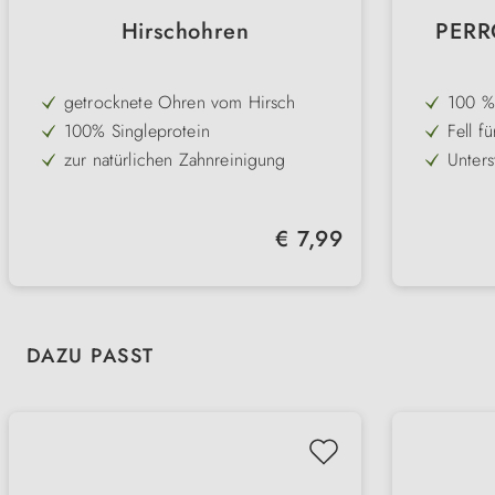
Hirschohren
PERRO
getrocknete Ohren vom Hirsch
100 % 
auch 
100% Singleprotein
Fell f
Allerg
sanfte
zur natürlichen Zahnreinigung
Unters
Zahnz
durch 
ideal für kleine Hunde
Schon
Gesch
harte Konsistenz
Länge
Regulärer Preis:
€ 7,99
knacki
Von Na
getrei
Produktgalerie überspringen
DAZU PASST