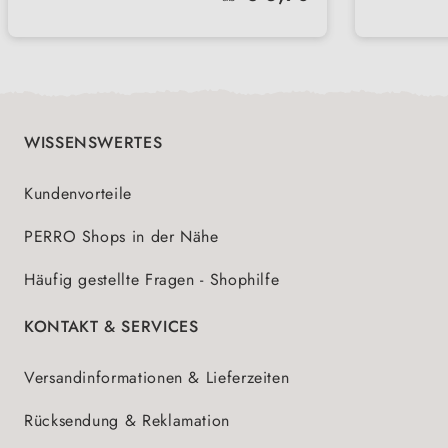
Geeignet für Ausschlussdiäten und
Reich 
Geschmack
Alltag
zur langfristigen, magenfreundlichen
Selen
Fütterung
WISSENSWERTES
Kundenvorteile
PERRO Shops in der Nähe
Häufig gestellte Fragen - Shophilfe
KONTAKT & SERVICES
Versandinformationen & Lieferzeiten
Rücksendung & Reklamation