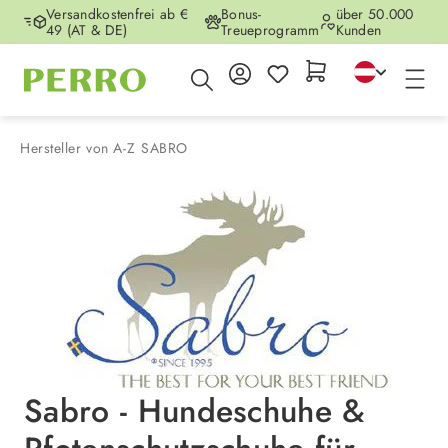
Versandkostenfrei ab €
Bonus-
über 50.000
Zum Hauptinhalt springen
49 (AT & DE)
Treueprogramm
Kunden
Hersteller von A-Z
SABRO
Sabro - Hundeschuhe &