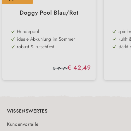
Doggy Pool Blau/Rot
Hundepool
spiele
ideale Abkühlung im Sommer
kühlt 
robust & rutschfest
stärkt
platzsparend faltbar
einzig
3 verschiedene Größen
geeign
Verkaufspreis:
€ 42,49
Regulärer Preis:
€ 49,99
perfe
WISSENSWERTES
Kundenvorteile