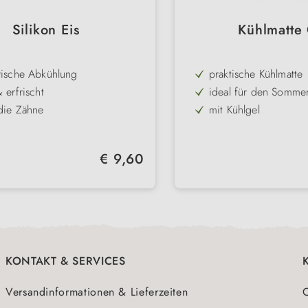
Silikon Eis
Kühlmatte
rische Abkühlung
praktische Kühlmatte
& erfrischt
ideal für den Somme
 die Zähne
mit Kühlgel
artiges Aussehen
einfach zu transporti
et für den Gefrierschrank
robust & langlebig
Regulärer Preis:
€ 9,60
kt für heiße Sommertage
verschiedene Größe
KONTAKT & SERVICES
Versandinformationen & Lieferzeiten
O