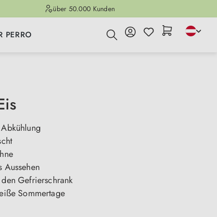
über 50.000 Kunden
R PERRO
Eis
e Abkühlung
scht
ähne
es Aussehen
r den Gefrierschrank
 heiße Sommertage