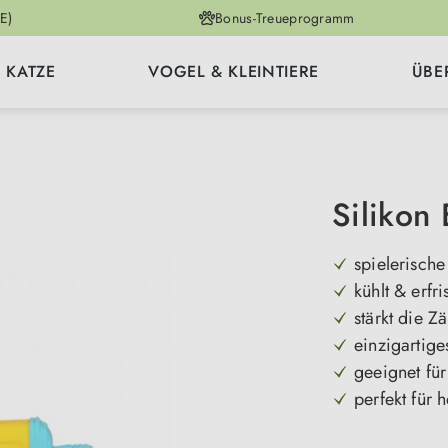
E)
Bonus-Treueprogramm
KATZE
VOGEL & KLEINTIERE
ÜBE
Silikon 
spielerisch
kühlt & erfri
stärkt die Z
einzigartig
geeignet fü
perfekt für