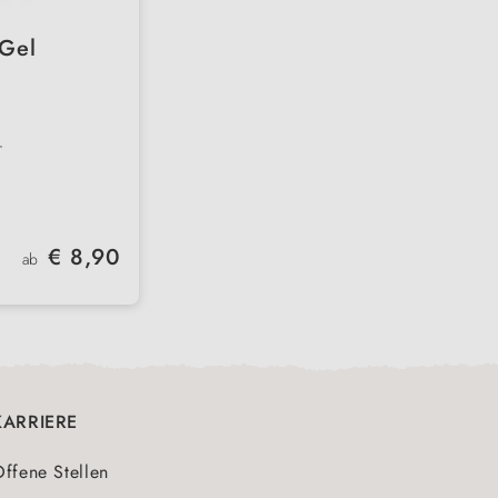
 Gel
r
eren
Regulärer Preis:
€ 8,90
ab
n
KARRIERE
ffene Stellen